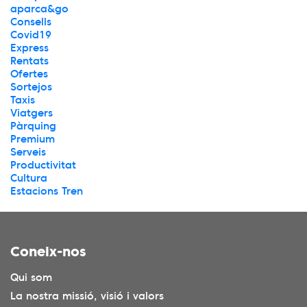
aparca&go
Consells
Covid19
Express
Rentats
Ofertes
Sortejos
Taxis
Viatgers
Pàrquing
Premium
Serveis
Productivitat
Cultura
Estacions Tren
Coneix-nos
Qui som
La nostra missió, visió i valors