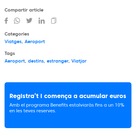
Compartir article
Categories
Viatges
,
Aeroport
Tags
Aeroport
,
destins
,
estranger
,
Viatjar
Registra’t i comença a acumular euros
Amb el programa Benefits estalviaràs fins a un 10%
en les teves reserves.