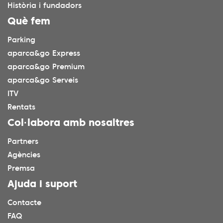
Història i fundadors
Què fem
Parking
aparca&go Express
aparca&go Premium
aparca&go Serveis
ITV
Rentats
Col·labora amb nosaltres
Partners
Agències
Premsa
Ajuda i suport
Contacte
FAQ