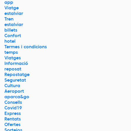
app
Viatge
estalviar
Tren
estalviar
billets
Confort
hotel
Termes i condicions
temps
Viatges
Informació
reposat
Repostatge
Seguretat
Cultura
Aeroport
aparca&go
Consells
Covid19
Express
Rentats
Ofertes
Sortejos