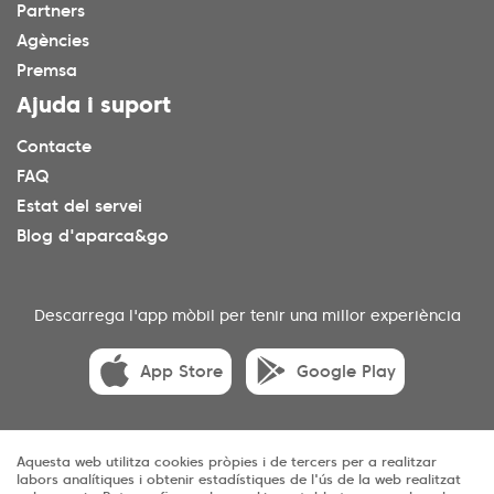
Partners
Agències
Premsa
Ajuda i suport
Contacte
FAQ
Estat del servei
Blog d'aparca&go
Descarrega l'app mòbil per tenir una millor experiència
App Store
Google Play
Aquesta web utilitza cookies pròpies i de tercers per a realitzar
© 2025 aparca&go Tots els drets reservats
labors analítiques i obtenir estadístiques de l'ús de la web realitzat