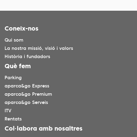
Coneix-nos
Qui som
La nostra missió, visió i valors
Història i fundadors
Què fem
Parking
aparca&go Express
aparca&go Premium
aparca&go Serveis
ITV
Rentats
Col·labora amb nosaltres