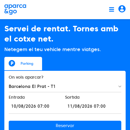
Servei de rentat. Tornes amb
el cotxe net.
Netegem el teu vehicle mentre viatges.
Parking
On vols aparcar?
Barcelona El Prat - T1
Entrada
Sortida
Reservar