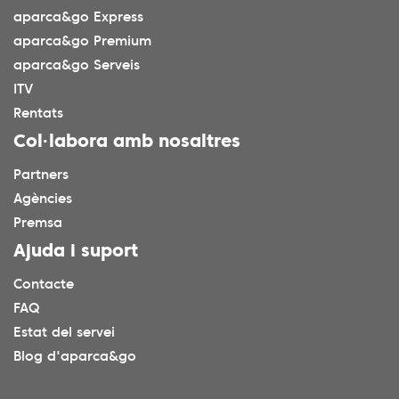
aparca&go Express
aparca&go Premium
aparca&go Serveis
ITV
Rentats
Col·labora amb nosaltres
Partners
Agències
Premsa
Ajuda i suport
Contacte
FAQ
Estat del servei
Blog d'aparca&go