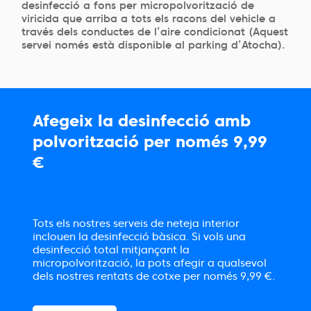
desinfecció a fons per micropolvorització de
viricida que arriba a tots els racons del vehicle a
través dels conductes de l’aire condicionat (Aquest
servei només està disponible al parking d’Atocha).
Afegeix la desinfecció amb
polvorització per només 9,99
€
Tots els nostres serveis de neteja interior
inclouen la desinfecció bàsica. Si vols una
desinfecció total mitjançant la
micropolvorització, la pots afegir a qualsevol
dels nostres rentats de cotxe per només 9,99 €.