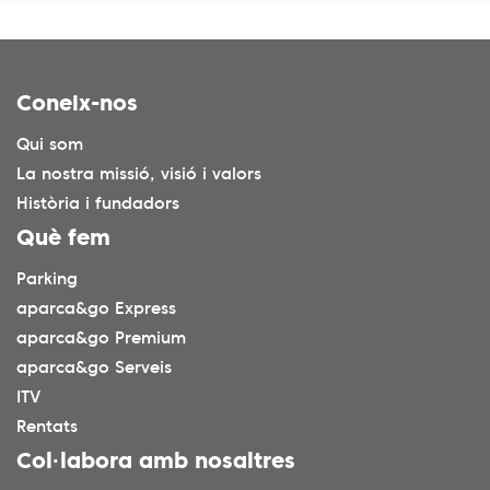
Coneix-nos
Qui som
La nostra missió, visió i valors
Història i fundadors
Què fem
Parking
aparca&go Express
aparca&go Premium
aparca&go Serveis
ITV
Rentats
Col·labora amb nosaltres