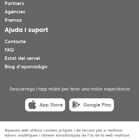
Partners
Agències
Premsa
Ajuda i suport
Contacte
FAQ
Estat del servei
Blog d'aparca&go
Descarrega l'app mòbil per tenir una millor experiència
App Store
Google Play
Aquesta web utilitza cookies pròpies i de tercers per a realitzar
© 2025 aparca&go Tots els drets reservats
labors analítiques i obtenir estadístiques de l'ús de la web realitzat