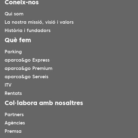
Coneix-nos
Qui som
La nostra missió, visió i valors
Història i fundadors
Què fem
Parking
aparca&go Express
aparca&go Premium
aparca&go Serveis
ITV
Rentats
Col·labora amb nosaltres
Partners
Agències
Premsa