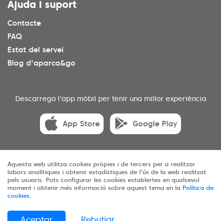
Ajuda i suport
Contacte
FAQ
Estat del servei
Blog d'aparca&go
Descarrega l'app mòbil per tenir una millor experiència
App Store
Google Play
Aquesta web utilitza cookies pròpies i de tercers per a realitzar
© 2025 aparca&go Tots els drets reservats
labors analítiques i obtenir estadístiques de l'ús de la web realitzat
pels usuaris. Pots configurar les cookies establertes en qualsevol
Privadesa
Termes i condicions
Cookies
moment i obtenir més informació sobre aquest tema en la
Política de
cookies
.
Mapa web
Aceptar
Rebutjar