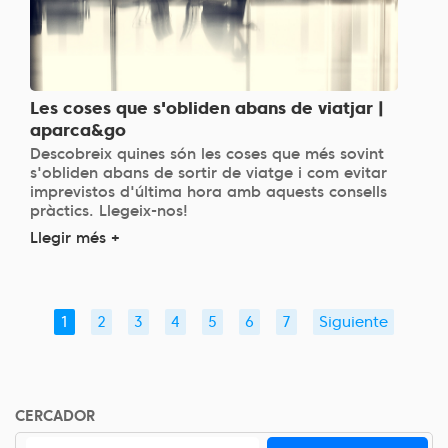
Les coses que s'obliden abans de viatjar |
aparca&go
Descobreix quines són les coses que més sovint
s'obliden abans de sortir de viatge i com evitar
imprevistos d'última hora amb aquests consells
pràctics. Llegeix-nos!
Llegir més +
1
2
3
4
5
6
7
Siguiente
CERCADOR