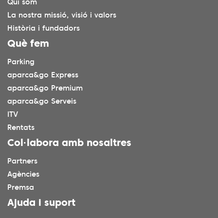
Qui som
La nostra missió, visió i valors
Història i fundadors
Què fem
Parking
aparca&go Express
aparca&go Premium
aparca&go Serveis
ITV
Rentats
Col·labora amb nosaltres
Partners
Agències
Premsa
Ajuda i suport