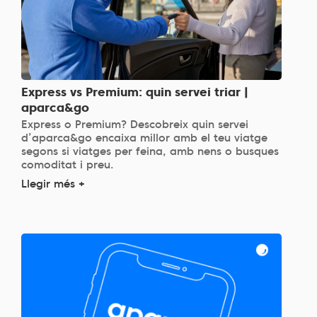
Express vs Premium: quin servei triar |
aparca&go
Express o Premium? Descobreix quin servei
d’aparca&go encaixa millor amb el teu viatge
segons si viatges per feina, amb nens o busques
comoditat i preu.
Llegir més +