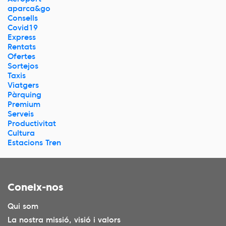
aparca&go
Consells
Covid19
Express
Rentats
Ofertes
Sortejos
Taxis
Viatgers
Pàrquing
Premium
Serveis
Productivitat
Cultura
Estacions Tren
Coneix-nos
Qui som
La nostra missió, visió i valors