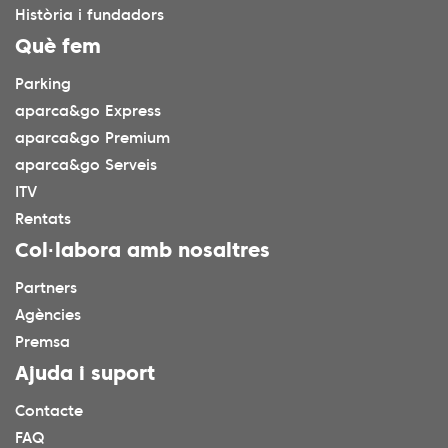
Història i fundadors
Què fem
Parking
aparca&go Express
aparca&go Premium
aparca&go Serveis
ITV
Rentats
Col·labora amb nosaltres
Partners
Agències
Premsa
Ajuda i suport
Contacte
FAQ