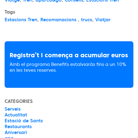
Tags
Estacions Tren
,
Recomanacions
,
trucs
,
Viatjar
Registra’t i comença a acumular euros
Amb el programa Benefits estalviaràs fins a un 10%
en les teves reserves.
CATEGORIES
Serveis
Actualitat
Estació de Sants
Restaurants
Aniversari