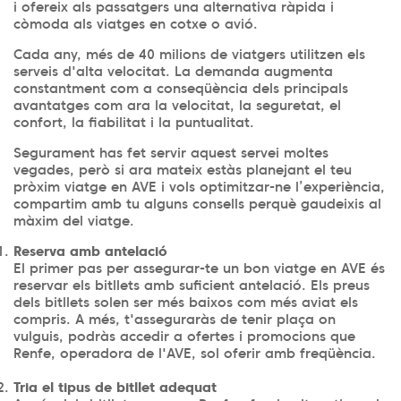
i ofereix als passatgers una alternativa ràpida i
còmoda als viatges en cotxe o avió.
Cada any, més de 40 milions de viatgers utilitzen els
serveis d'alta velocitat. La demanda augmenta
constantment com a conseqüència dels principals
avantatges com ara la velocitat, la seguretat, el
confort, la fiabilitat i la puntualitat.
Segurament has fet servir aquest servei moltes
vegades, però si ara mateix estàs planejant el teu
pròxim viatge en AVE i vols optimitzar-ne l’experiència,
compartim amb tu alguns consells perquè gaudeixis al
màxim del viatge.
Reserva amb antelació
El primer pas per assegurar-te un bon viatge en AVE és
reservar els bitllets amb suficient antelació. Els preus
dels bitllets solen ser més baixos com més aviat els
compris. A més, t'asseguraràs de tenir plaça on
vulguis, podràs accedir a ofertes i promocions que
Renfe, operadora de l'AVE, sol oferir amb freqüència.
Tria el tipus de bitllet adequat