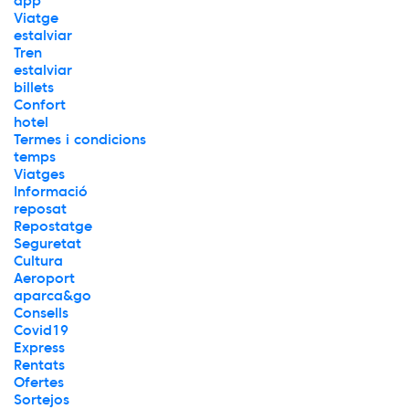
app
Viatge
estalviar
Tren
estalviar
billets
Confort
hotel
Termes i condicions
temps
Viatges
Informació
reposat
Repostatge
Seguretat
Cultura
Aeroport
aparca&go
Consells
Covid19
Express
Rentats
Ofertes
Sortejos