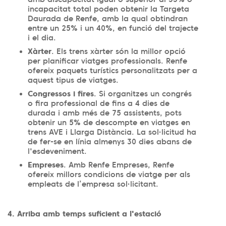
incapacitat total poden obtenir la Targeta
Daurada de Renfe, amb la qual obtindran
entre un 25% i un 40%, en funció del trajecte
i el dia.
Xàrter
. Els trens xàrter són la millor opció
per planificar viatges professionals. Renfe
ofereix paquets turístics personalitzats per a
aquest tipus de viatges.
Congressos i fires
. Si organitzes un congrés
o fira professional de fins a 4 dies de
durada i amb més de 75 assistents, pots
obtenir un 5% de descompte en viatges en
trens AVE i Llarga Distància. La sol·licitud ha
de fer-se en línia almenys 30 dies abans de
l'esdeveniment.
Empreses
. Amb Renfe Empreses, Renfe
ofereix millors condicions de viatge per als
empleats de l’empresa sol·licitant.
4. Arriba amb temps suficient a l'estació