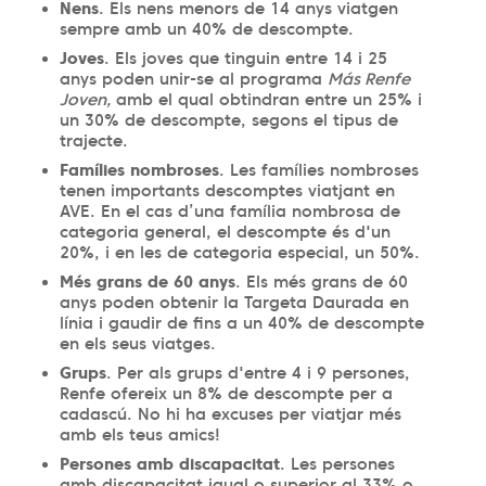
Nens
. Els nens menors de 14 anys viatgen
sempre amb un 40% de descompte.
Joves
. Els joves que tinguin entre 14 i 25
anys poden unir-se al programa
Más Renfe
Joven,
amb el qual obtindran entre un 25% i
un 30% de descompte, segons el tipus de
trajecte.
Famílies nombroses
. Les famílies nombroses
tenen importants descomptes viatjant en
AVE. En el cas d’una família nombrosa de
categoria general, el descompte és d'un
20%, i en les de categoria especial, un 50%.
Més grans de 60 anys
. Els més grans de 60
anys poden obtenir la Targeta Daurada en
línia i gaudir de fins a un 40% de descompte
en els seus viatges.
Grups
. Per als grups d'entre 4 i 9 persones,
Renfe ofereix un 8% de descompte per a
cadascú. No hi ha excuses per viatjar més
amb els teus amics!
Persones amb discapacitat
. Les persones
amb discapacitat igual o superior al 33% o