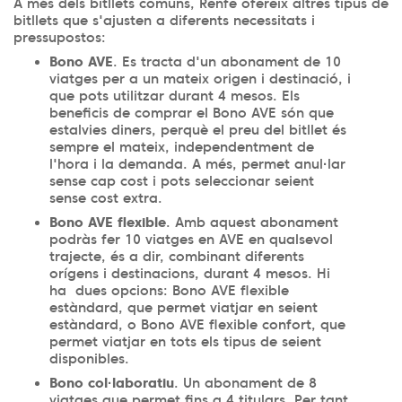
A més dels bitllets comuns, Renfe ofereix altres tipus de
bitllets que s'ajusten a diferents necessitats i
pressupostos:
Bono AVE
. Es tracta d'un abonament de 10
viatges per a un mateix origen i destinació, i
que pots utilitzar durant 4 mesos. Els
beneficis de comprar el Bono AVE són que
estalvies diners, perquè el preu del bitllet és
sempre el mateix, independentment de
l'hora i la demanda. A més, permet anul·lar
sense cap cost i pots seleccionar seient
sense cost extra.
Bono AVE flexible
. Amb aquest abonament
podràs fer 10 viatges en AVE en qualsevol
trajecte, és a dir, combinant diferents
orígens i destinacions, durant 4 mesos. Hi
ha dues opcions: Bono AVE flexible
estàndard, que permet viatjar en seient
estàndard, o Bono AVE flexible confort, que
permet viatjar en tots els tipus de seient
disponibles.
Bono col·laboratiu
. Un abonament de 8
viatges que permet fins a 4 titulars. Per tant,