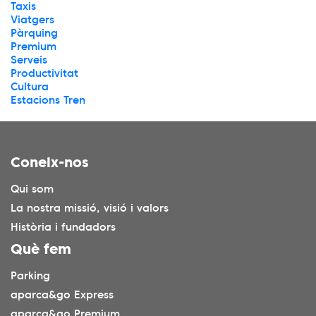
Taxis
Viatgers
Pàrquing
Premium
Serveis
Productivitat
Cultura
Estacions Tren
Coneix-nos
Qui som
La nostra missió, visió i valors
Història i fundadors
Què fem
Parking
aparca&go Express
aparca&go Premium