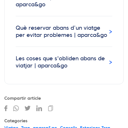
aparca&go
Què reservar abans d’un viatge
›
per evitar problemes | aparca&go
Les coses que s'obliden abans de
›
viatjar | aparca&go
Compartir article
Categories
Viatge
,
Tren
,
aparca&go
,
Consells
,
Estacions Tren