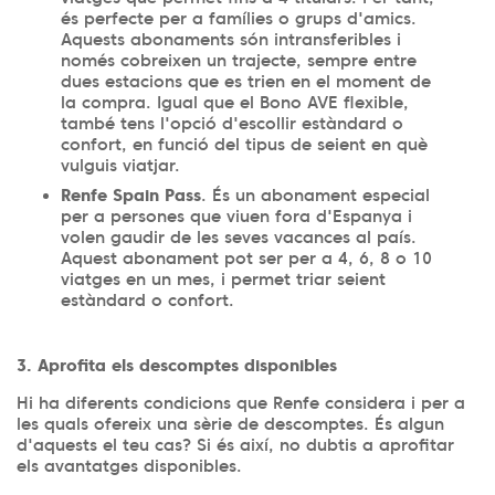
és perfecte per a famílies o grups d'amics.
Aquests abonaments són intransferibles i
només cobreixen un trajecte, sempre entre
dues estacions que es trien en el moment de
la compra. Igual que el Bono AVE flexible,
també tens l'opció d'escollir estàndard o
confort, en funció del tipus de seient en què
vulguis viatjar.
Renfe Spain Pass
. És un abonament especial
per a persones que viuen fora d'Espanya i
volen gaudir de les seves vacances al país.
Aquest abonament pot ser per a 4, 6, 8 o 10
viatges en un mes, i permet triar seient
estàndard o confort.
3. Aprofita els descomptes disponibles
Hi ha diferents condicions que Renfe considera i per a
les quals ofereix una sèrie de descomptes. És algun
d'aquests el teu cas? Si és així, no dubtis a aprofitar
els avantatges disponibles.