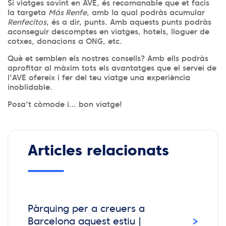
Si viatges sovint en AVE, és recomanable que et facis
la targeta
Más Renfe
, amb la qual podràs acumular
Renfecitos
, és a dir, punts. Amb aquests punts podràs
aconseguir descomptes en viatges, hotels, lloguer de
cotxes, donacions a ONG, etc.
Què et semblen els nostres consells? Amb ells podràs
aprofitar al màxim tots els avantatges que el servei de
l'AVE ofereix i fer del teu viatge una experiència
inoblidable.
Posa't còmode i… bon viatge!
Articles relacionats
Pàrquing per a creuers a
›
Barcelona aquest estiu |