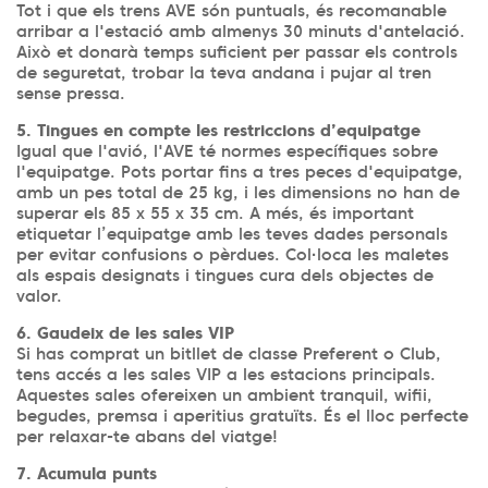
Tot i que els trens AVE són puntuals, és recomanable
arribar a l'estació amb almenys 30 minuts d'antelació.
Això et donarà temps suficient per passar els controls
de seguretat, trobar la teva andana i pujar al tren
sense pressa.
5. Tingues en compte les restriccions d’equipatge
Igual que l'avió, l'AVE té normes específiques sobre
l'equipatge. Pots portar fins a tres peces d'equipatge,
amb un pes total de 25 kg, i les dimensions no han de
superar els 85 x 55 x 35 cm. A més, és important
etiquetar l’equipatge amb les teves dades personals
per evitar confusions o pèrdues. Col·loca les maletes
als espais designats i tingues cura dels objectes de
valor.
6. Gaudeix de les sales VIP
Si has comprat un bitllet de classe Preferent o Club,
tens accés a les sales VIP a les estacions principals.
Aquestes sales ofereixen un ambient tranquil, wifii,
begudes, premsa i aperitius gratuïts. És el lloc perfecte
per relaxar-te abans del viatge!
7. Acumula punts