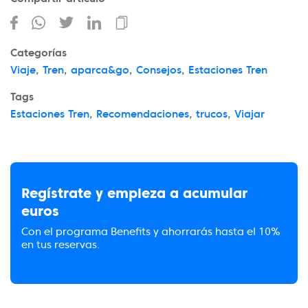
Categorías
Viaje
,
Tren
,
aparca&go
,
Consejos
,
Estaciones Tren
Tags
Estaciones Tren
,
Recomendaciones
,
trucos
,
Viajar
Regístrate y empieza a acumular
euros
Con el programa Benefits y ahorrarás hasta el 10%
en tus reservas.