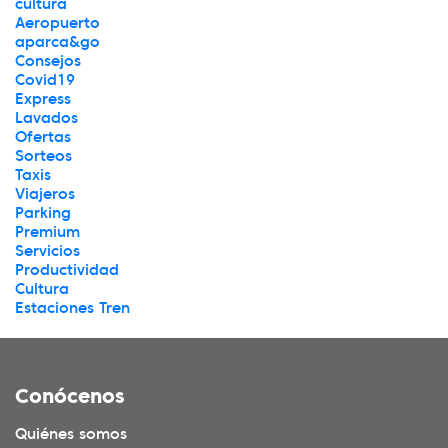
cultura
Aeropuerto
aparca&go
Consejos
Covid19
Express
Lavados
Ofertas
Sorteos
Taxis
Viajeros
Parking
Premium
Servicios
Productividad
Cultura
Estaciones Tren
Conócenos
Quiénes somos