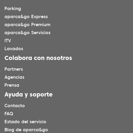
Parking
aparca&go Express
aparca&go Premium
aparca&go Servicios
ITV
Lavados
Colabora con nosotros
Partners
Agencias
Prensa
Ayuda y soporte
Contacto
FAQ
Estado del servicio
Blog de aparca&go