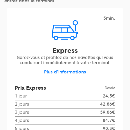
entrer dans le terminal.
5min.
Express
Garez-vous et profitez de nos navettes qui vous
conduiront immédiatement à votre terminal.
Plus d'informations
Prix Express
Desde
1 jour
24.5€
2 jours
42.86€
3 jours
59.06€
4 jours
84.7€
5 jours
90.3€