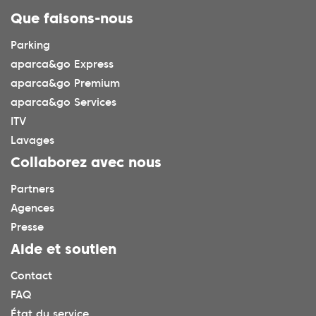
Que faisons-nous
Parking
aparca&go Express
aparca&go Premium
aparca&go Services
ITV
Lavages
Collaborez avec nous
Partners
Agences
Presse
Aide et soutien
Contact
FAQ
État du service