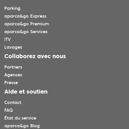
Parking
aparca&go Express
aparca&go Premium
aparca&go Services
ITV
Lavages
Collaborez avec nous
Partners
Agences
Presse
Aide et soutien
Contact
FAQ
État du service
aparca&go Blog