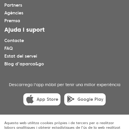
Partners
Agències
Premsa
Ajuda i suport
Contacte
FAQ
Estat del servei
Blog d'aparca&go
Descarrega l'app mòbil per tenir una millor experiència
App Store
Google Play
Aquesta web utilitza cookies pròpies i de tercers per a realitzar
© 2025 aparca&go Tots els drets reservats
labors analítiques i obtenir estadístiques de l'ús de la web realitzat