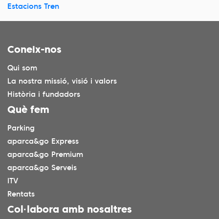
Estacions Tren
Coneix-nos
Qui som
La nostra missió, visió i valors
Història i fundadors
Què fem
Parking
aparca&go Express
aparca&go Premium
aparca&go Serveis
ITV
Rentats
Col·labora amb nosaltres