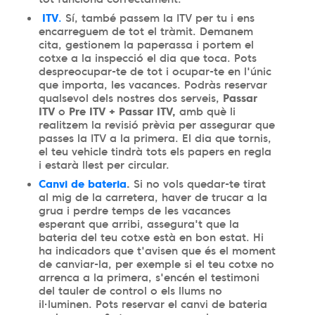
ITV
.
Sí, també passem la ITV per tu i ens
encarreguem de tot el tràmit. Demanem
cita, gestionem la paperassa i portem el
cotxe a la inspecció el dia que toca. Pots
despreocupar-te de tot i ocupar-te en l'únic
que importa, les vacances. Podràs reservar
qualsevol dels nostres dos serveis,
Passar
ITV
o
Pre ITV + Passar ITV,
amb què li
realitzem la revisió prèvia per assegurar que
passes la ITV a la primera. El dia que tornis,
el teu vehicle tindrà tots els papers en regla
i estarà llest per circular.
Canvi de bateria
.
Si no vols quedar-te tirat
al mig de la carretera, haver de trucar a la
grua i perdre temps de les vacances
esperant que arribi, assegura't que la
bateria del teu cotxe està en bon estat. Hi
ha indicadors que t'avisen que és el moment
de canviar-la, per exemple si el teu cotxe no
arrenca a la primera, s'encén el testimoni
del tauler de control o els llums no
il·luminen. Pots reservar el canvi de bateria