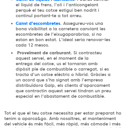
el líquid de frens, l'oli i l'anticongelant
perquè el teu cotxe estigui ben nodrit i
continuï portant-te a tot arreu.
Canvi d'escombretes
. Assegureu-vos una
bona visibilitat a la carretera canviant les
escombretes de l'eixugaparabrisa, si no
estan en bon estat. L'ideal seria renovar-les
cada 12 mesos.
Proveïment de carburant.
Si contracteu
aquest servei, en el moment de la
entrega del cotxe, us el tornaran amb
dipòsit ple de combustible o carregat, si es
tracta d'un cotxe elèctric o híbrid. Gràcies a
un acord que s'ha signat amb l'empresa
distribuïdora Galp, els clients d'aparcament
que contractin aquest servei tindran un preu
especial en l'abastament de combustible.
Tot el que el teu cotxe necessita per estar preparat ho
tenim a aparca&go. Amb nosaltres, el manteniment
del vehicle és més fàcil, més ràpid, més còmode i més