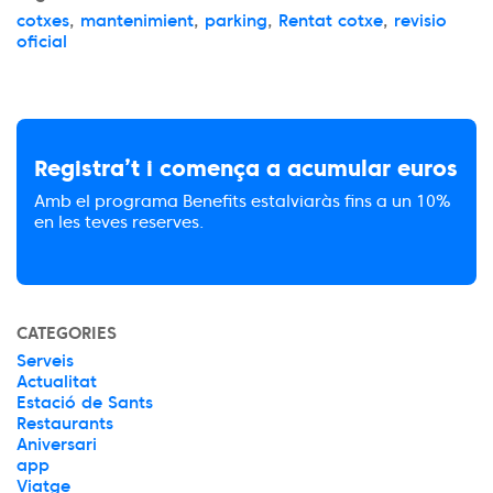
cotxes
,
mantenimient
,
parking
,
Rentat cotxe
,
revisio
oficial
Registra’t i comença a acumular euros
Amb el programa Benefits estalviaràs fins a un 10%
en les teves reserves.
CATEGORIES
Serveis
Actualitat
Estació de Sants
Restaurants
Aniversari
app
Viatge