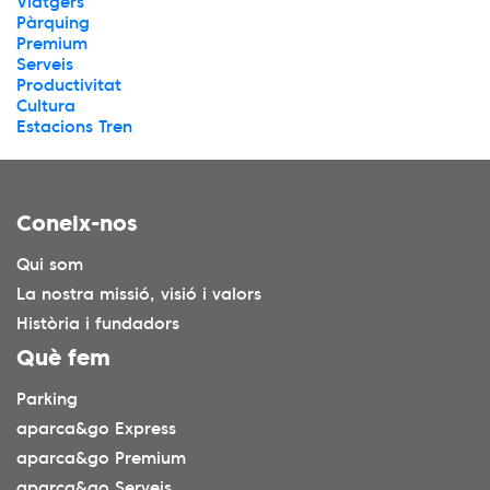
Viatgers
Pàrquing
Premium
Serveis
Productivitat
Cultura
Estacions Tren
Coneix-nos
Qui som
La nostra missió, visió i valors
Història i fundadors
Què fem
Parking
aparca&go Express
aparca&go Premium
aparca&go Serveis