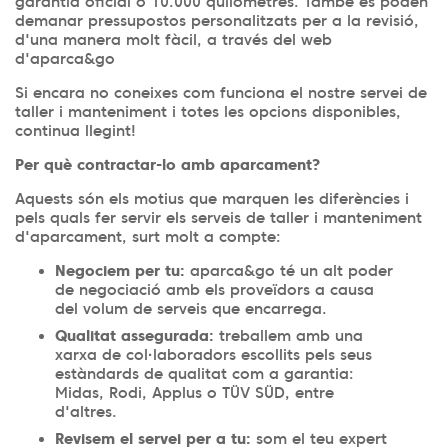
garantia oficial o 10.000 quilòmetres. També es poden
demanar pressupostos personalitzats per a la revisió,
d'una manera molt fàcil, a través del web
d'aparca&go
Si encara no coneixes com funciona el nostre servei de
taller i manteniment i totes les opcions disponibles,
continua llegint!
Per què contractar-lo amb aparcament?
Aquests són els motius que marquen les diferències i
pels quals fer servir els serveis de taller i manteniment
d'aparcament, surt molt a compte:
Negociem per tu:
aparca&go té un alt poder
de negociació amb els proveïdors a causa
del volum de serveis que encarrega.
Qualitat assegurada:
treballem amb una
xarxa de col·laboradors escollits pels seus
estàndards de qualitat com a garantia:
Midas, Rodi, Applus o TÜV SÜD, entre
d'altres.
Revisem el servei per a tu:
som el teu expert