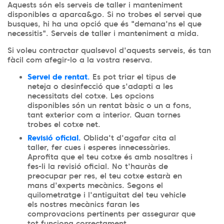
Aquests són els serveis de taller i manteniment
disponibles a aparca&go. Si no trobes el servei que
busques, hi ha una opció que és "demana'ns el que
necessitis". Serveis de taller i manteniment a mida.
Si voleu contractar qualsevol d'aquests serveis, és tan
fàcil com afegir-lo a la vostra reserva.
Servei de rentat
.
Es pot triar el tipus de
neteja o desinfecció que s'adapti a les
necessitats del cotxe. Les opcions
disponibles són un rentat bàsic o un a fons,
tant exterior com a interior. Quan tornes
trobes el cotxe net.
Revisió oficial.
Oblida't d'agafar cita al
taller, fer cues i esperes innecessàries.
Aprofita que el teu cotxe és amb nosaltres i
fes-li la revisió oficial. No t'hauràs de
preocupar per res, el teu cotxe estarà en
mans d'experts mecànics. Segons el
quilometratge i l'antiguitat del teu vehicle
els nostres mecànics faran les
comprovacions pertinents per assegurar que
tot funciona correctament.