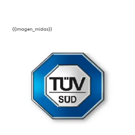
{{imagen_midas}}