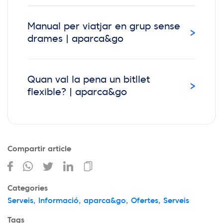
Manual per viatjar en grup sense
›
drames | aparca&go
Quan val la pena un bitllet
›
flexible? | aparca&go
Compartir article
Categories
Serveis
,
Informació
,
aparca&go
,
Ofertes
,
Serveis
Tags