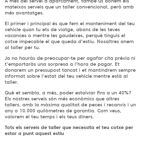
A més del servei d'aparcament, també us donem els
mateixos serveis que un taller convencional, però amb
més avantatges.
El primer i principal és que fem el manteniment del teu
vehicle quan tu ets de viatge, abans de les teves
vacances o mentre les gaudeixes, perquè tinguis el
cotxe impecable el que queda d'estiu. Nosaltres anem
al taller per tu.
Ja no hauràs de preocupar-te per agafar cita prèvia ni
t'emportaràs una sorpresa a l'hora de pagar. Et
donarem un pressupost tancat i et mantindrem sempre
informat sobre l'estat del teu vehicle mentre està al
taller.
Què et sembla, a més, poder estalviar fins a un 40%?
Els nostres serveis són més econòmics que altres
tallers, amb la màxima qualitat de peces i recanvis i un
any o 10.000 quilòmetres de garantia. Com veus,
valorem el teu temps i els teus diners.
Tots els serveis de taller que necessita el teu cotxe per
estar a punt aquest estiu