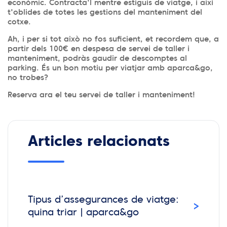
econòmic. Contracta'l mentre estiguis de viatge, i així
t'oblides de totes les gestions del manteniment del
cotxe.
Ah, i per si tot això no fos suficient, et recordem que, a
partir dels 100€ en despesa de servei de taller i
manteniment, podràs gaudir de descomptes al
parking. És un bon motiu per viatjar amb aparca&go,
no trobes?
Reserva ara el teu servei de taller i manteniment!
Articles relacionats
Tipus d’assegurances de viatge:
›
quina triar | aparca&go