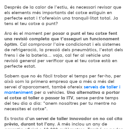
Després de la calor de l'estiu, és necessari revisar que
els elements més importants del cotxe estiguin en
perfecte estat i t'ofereixin una tranquil·litat total. Ja
tens el teu cotxe a punt?
Ara és el moment per
posar a punt el teu cotxe fent
una revisió completa que t'asseguri un funcionament
òptim
. Cal comprovar l'aire condicionat i els sistemes
de refrigeració, la pressió dels pneumàtics, l'estat dels
frens i de la bateria... vaja, cal fer al vehicle una
revisió general per verificar que el teu cotxe està en
perfecte estat.
Sabem que no és fàcil trobar el temps per fer-ho, per
això som la primera empresa que a més a més del
servei d'aparcament, també ofereix
serveis de taller i
manteniment
per a vehicles.
Una alternativa a portar
el cotxe al taller o passar la ITV
, sense perdre temps
del teu dia a dia: "anem nosaltres per tu mentre no
necessites el cotxe".
Es tracta d'
un servei de taller innovador on no cal cita
prèvia, durant tot l'an
y. A més inclou un any de