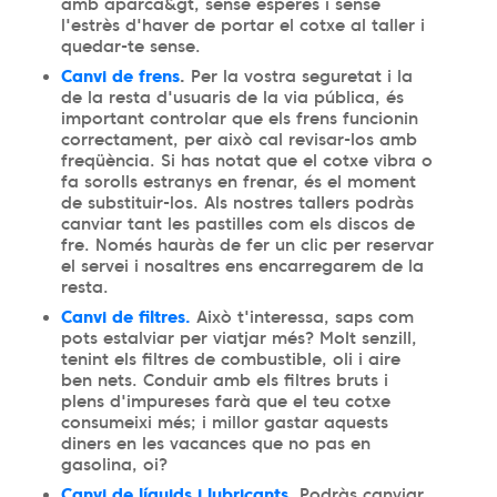
amb aparca&gt, sense esperes i sense
l'estrès d'haver de portar el cotxe al taller i
quedar-te sense.
Canvi de frens
.
Per la vostra seguretat i la
de la resta d'usuaris de la via pública, és
important controlar que els frens funcionin
correctament, per això cal revisar-los amb
freqüència. Si has notat que el cotxe vibra o
fa sorolls estranys en frenar, és el moment
de substituir-los. Als nostres tallers podràs
canviar tant les pastilles com els discos de
fre. Només hauràs de fer un clic per reservar
el servei i nosaltres ens encarregarem de la
resta.
Canvi de filtres.
Això t'interessa, saps com
pots estalviar per viatjar més? Molt senzill,
tenint els filtres de combustible, oli i aire
ben nets. Conduir amb els filtres bruts i
plens d'impureses farà que el teu cotxe
consumeixi més; i millor gastar aquests
diners en les vacances que no pas en
gasolina, oi?
Canvi de líquids i lubricants
. Podràs canviar