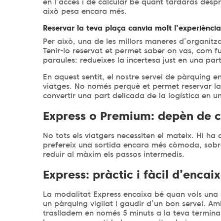
en l’accés i de calcular bé quant tardaràs despré
això pesa encara més.
Reservar la teva plaça canvia molt l’experiènci
Per això, una de les millors maneres d’organitza
Tenir-lo reservat et permet saber on vas, com fu
paraules: redueixes la incertesa just en una pa
En aquest sentit, el nostre servei de pàrquing 
viatges. No només perquè et permet reservar la
convertir una part delicada de la logística en u
Express o Premium: depèn de c
No tots els viatgers necessiten el mateix. Hi ha 
prefereix una sortida encara més còmoda, sobr
reduir al màxim els passos intermedis.
Express: pràctic i fàcil d’encai
La modalitat Express encaixa bé quan vols una 
un pàrquing vigilat i gaudir d’un bon servei. Amb
traslladem en només 5 minuts a la teva termina