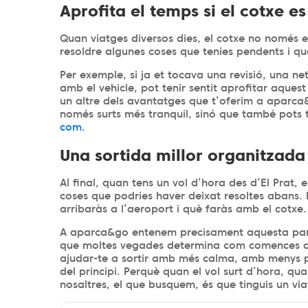
Aprofita el temps si el cotxe e
Quan viatges diversos dies, el cotxe no només 
resoldre algunes coses que tenies pendents i q
Per exemple, si ja et tocava una revisió, una ne
amb el vehicle, pot tenir sentit aprofitar aques
un altre dels avantatges que t’oferim a aparca&
només surts més tranquil, sinó que també pots
com
.
Una sortida millor organitzada
Al final, quan tens un vol d’hora des d’El Prat
coses que podries haver deixat resoltes abans. E
arribaràs a l’aeroport i què faràs amb el cotxe
A aparca&go entenem precisament aquesta part
que moltes vegades determina com comences a vi
ajudar-te a sortir amb més calma, amb menys pa
del principi. Perquè quan el vol surt d’hora, qua
nosaltres, el que busquem, és que tinguis un vi