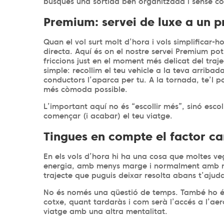
busques una sortida ben organitzada i sense c
Premium: servei de luxe a un 
Quan el vol surt molt d’hora i vols simplificar-
directa. Aquí és on el nostre servei Premium pot
friccions just en el moment més delicat del traj
simple: recollim el teu vehicle a la teva arribad
conductors l’aparca per tu. A la tornada, te’l 
més còmoda possible.
L’important aquí no és “escollir més”, sinó esco
començar (i acabar) el teu viatge.
Tingues en compte el factor 
En els vols d’hora hi ha una cosa que moltes v
energia, amb menys marge i normalment amb men
trajecte que puguis deixar resolta abans t’ajud
No és només una qüestió de temps. També ho és
cotxe, quant tardaràs i com serà l’accés a l’a
viatge amb una altra mentalitat.