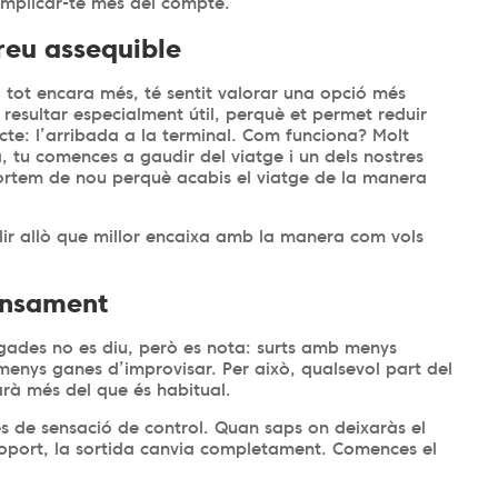
omplicar-te més del compte.
preu assequible
ho tot encara més, té sentit valorar una opció més
 resultar especialment útil, perquè et permet reduir
ecte: l’arribada a la terminal. Com funciona? Molt
a, tu comences a gaudir del viatge i un dels nostres
portem de nou perquè acabis el viatge de la manera
llir allò que millor encaixa amb la manera com vols
cansament
egades no es diu, però es nota: surts amb menys
ys ganes d’improvisar. Per això, qualsevol part del
arà més del que és habitual.
 de sensació de control. Quan saps on deixaràs el
eroport, la sortida canvia completament. Comences el