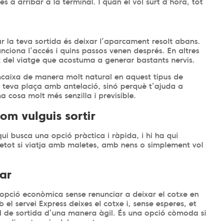
s a arribar a la terminal. I quan el vol surt d’hora, tot
a
r la teva sortida és deixar l’aparcament resolt abans.
nciona l’accés i quins passos venen després. En altres
rt del viatge que acostuma a generar bastants nervis.
encaixa de manera molt natural en aquest tipus de
 teva plaça amb antelació, sinó perquè t’ajuda a
na cosa molt més senzilla i previsible.
om vulguis sortir
qui busca una opció pràctica i ràpida, i hi ha qui
etot si viatja amb maletes, amb nens o simplement vol
xar
opció econòmica sense renunciar a deixar el cotxe en
 el servei Express deixes el cotxe i, sense esperes, et
l de sortida d’una manera àgil. És una opció còmoda si