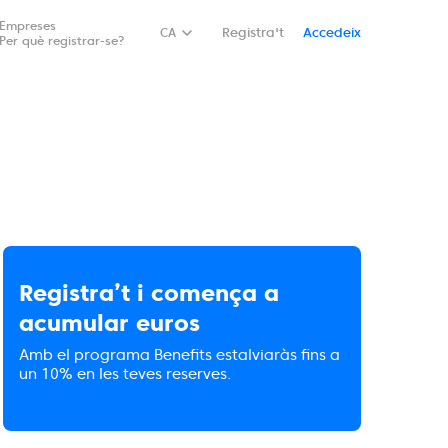
Empreses
CA
Registra't
Accedeix
Per què registrar-se?
Registra’t i comença a
acumular euros
Amb el programa Benefits estalviaràs fins a
un 10% en les teves reserves.