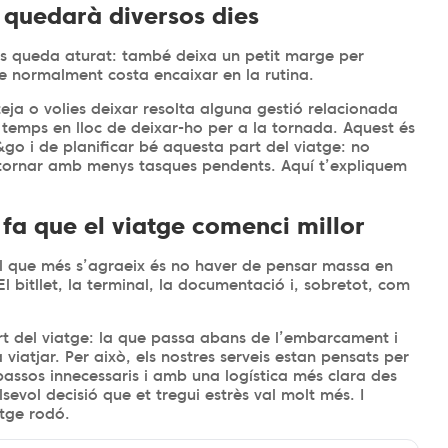
s quedarà diversos dies
es queda aturat: també deixa un petit marge per
ue normalment costa encaixar en la rutina.
teja o volies deixar resolta alguna gestió relacionada
t temps en lloc de deixar-ho per a la tornada. Aquest és
go i de planificar bé aquesta part del viatge: no
 tornar amb menys tasques pendents. Aquí t’expliquem
 fa que el viatge comenci millor
, el que més s’agraeix és no haver de pensar massa en
l bitllet, la terminal, la documentació i, sobretot, com
.
 del viatge: la que passa abans de l’embarcament i
atjar. Per això, els nostres serveis estan pensats per
ssos innecessaris i amb una logística més clara des
lsevol decisió que et tregui estrès val molt més. I
atge rodó.