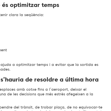
é és optimitzar temps
enir clara la seqüència:
ament
 ajuda a optimitzar temps i a evitar que la sortida es
isades.
 s’hauria de resoldre a última hora
esplaces amb cotxe fins a l’aeroport, deixar el
na de les decisions que més estrès afegeixen a la
pendre del trànsit, de trobar plaça, de no equivocar-te