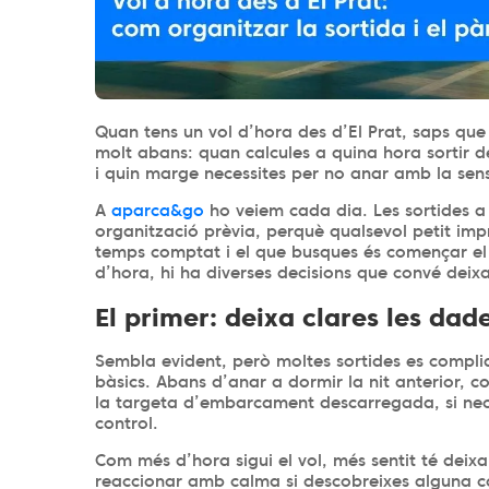
Quan tens un vol d’hora des d’El Prat, saps qu
molt abans: quan calcules a quina hora sortir d
i quin marge necessites per no anar amb la sen
A
aparca&go
ho veiem cada dia. Les sortides 
organització prèvia, perquè qualsevol petit imp
temps comptat i el que busques és començar el 
d’hora, hi ha diverses decisions que convé deix
El primer: deixa clares les dad
Sembla evident, però moltes sortides es compli
bàsics. Abans d’anar a dormir la nit anterior, c
la targeta d’embarcament descarregada, si nece
control.
Com més d’hora sigui el vol, més sentit té deix
reaccionar amb calma si descobreixes alguna co