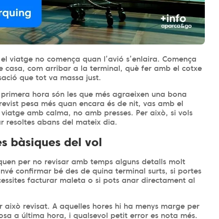
e el viatge no comença quan l’avió s’enlaira. Comença
e casa, com arribar a la terminal, què fer amb el cotxe
sació que tot va massa just.
a primera hora són les que més agraeixen una bona
revist pesa més quan encara és de nit, vas amb el
viatge amb calma, no amb presses. Per això, si vols
ar resoltes abans del mateix dia.
es bàsiques del vol
quen per no revisar amb temps alguns detalls molt
onvé confirmar bé des de quina terminal surts, si portes
ssites facturar maleta o si pots anar directament al
ar això revisat. A aquelles hores hi ha menys marge per
sa a última hora, i qualsevol petit error es nota més.