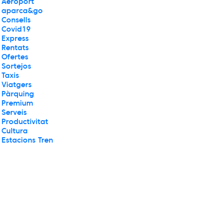
Aeroport
aparca&go
Consells
Covid19
Express
Rentats
Ofertes
Sortejos
Taxis
Viatgers
Pàrquing
Premium
Serveis
Productivitat
Cultura
Estacions Tren