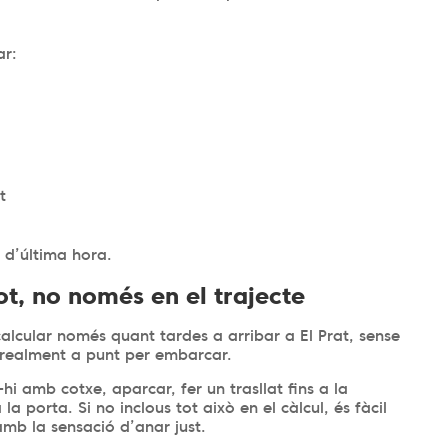
ar:
rt
s d’última hora.
ot, no només en el trajecte
alcular només quant tardes a arribar a El Prat, sense
r realment a punt per embarcar.
hi amb cotxe, aparcar, fer un trasllat fins a la
la porta. Si no inclous tot això en el càlcul, és fàcil
 amb la sensació d’anar just.