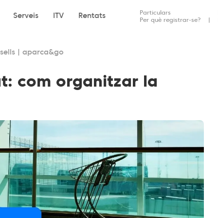
Particulars
Serveis
ITV
Rentats
Per què registrar-se?
nsells | aparca&go
at: com organitzar la