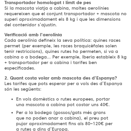
Transportador homologat i límit de pes
Si la mascota viatja a cabina, moltes aerolínies
requereixen que el conjunt transportador + mascota no
superi aproximadament els 8 kg i que les dimensions
del contenidor s’ajustin.
Verificació amb l’aerolínia
Cada aerolínia defineix la seva política: quines races
permet (per exemple, les races braquicèfales solen
tenir restriccions), quines rutes ho permeten, si va a
cabina o a bodega… Per exemple, Iberia estableix 8 kg
+ transportador per a cabina i tarifes ben
especificades.
2. Quant costa volar amb mascota des d’Espanya?
Les tarifes que pots esperar per a vols des d’Espanya
són les següents:
En vols domèstics o rutes europees, portar
una mascota a cabina pot costar uns 40€.
Per a la bodega (gossos/gats més grans
que no poden anar a cabina), el preu pot
pujar aproximadament fins als 80–120€ per
a rutes a dins d’Europa.