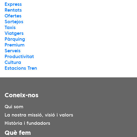
Express
Rentats
Ofertes
Sortejos
Taxis
Viatgers
Pàrquing
Premium
Serveis
Productivitat
Cultura
Estacions Tren
Coneix-nos
Qui som
La nostra missió, visió i valors
Història i fundadors
Què fem