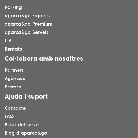
Parking
aparca&go Express
aparca&go Premium
aparca&go Serveis
ITV
Rentats
Col·labora amb nosaltres
Partners
Agències
Premsa
Ajuda i suport
Contacte
FAQ
Estat del servei
Blog d'aparca&go