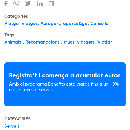
Categories
Viatge
,
Viatges
,
Aeroport
,
aparca&go
,
Consells
Tags
Animals
,
Recomanacions
,
trucs
,
viatgers
,
Viatjar
Registra’t i comença a acumular euros
Amb el programa Benefits estalviaràs fins a un 10%
en les teves reserves.
CATEGORIES
Serveis