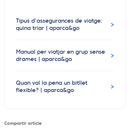
Tipus d’assegurances de viatge:
›
quina triar | aparca&go
Manual per viatjar en grup sense
›
drames | aparca&go
Quan val la pena un bitllet
›
flexible? | aparca&go
Compartir article