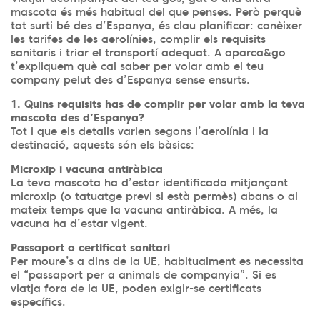
mascota és més habitual del que penses. Però perquè
tot surti bé des d’Espanya, és clau planificar: conèixer
les tarifes de les aerolínies, complir els requisits
sanitaris i triar el transportí adequat. A aparca&go
t’expliquem què cal saber per volar amb el teu
company pelut des d’Espanya sense ensurts.
1. Quins requisits has de complir per volar amb la teva
mascota des d’Espanya?
Tot i que els detalls varien segons l’aerolínia i la
destinació, aquests són els bàsics:
Microxip i vacuna antiràbica
La teva mascota ha d’estar identificada mitjançant
microxip (o tatuatge previ si està permès) abans o al
mateix temps que la vacuna antiràbica. A més, la
vacuna ha d’estar vigent.
Passaport o certificat sanitari
Per moure’s a dins de la UE, habitualment es necessita
el “passaport per a animals de companyia”. Si es
viatja fora de la UE, poden exigir-se certificats
específics.