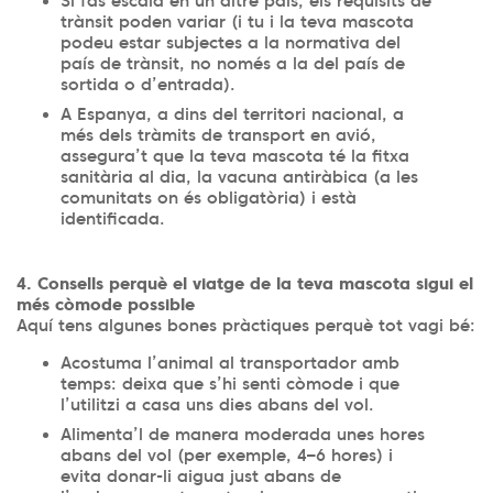
Si fas escala en un altre país, els requisits de
trànsit poden variar (i tu i la teva mascota
podeu estar subjectes a la normativa del
país de trànsit, no només a la del país de
sortida o d’entrada).
A Espanya, a dins del territori nacional, a
més dels tràmits de transport en avió,
assegura’t que la teva mascota té la fitxa
sanitària al dia, la vacuna antiràbica (a les
comunitats on és obligatòria) i està
identificada.
4. Consells perquè el viatge de la teva mascota sigui el
més còmode possible
Aquí tens algunes bones pràctiques perquè tot vagi bé:
Acostuma l’animal al transportador amb
temps: deixa que s’hi senti còmode i que
l’utilitzi a casa uns dies abans del vol.
Alimenta’l de manera moderada unes hores
abans del vol (per exemple, 4–6 hores) i
evita donar-li aigua just abans de