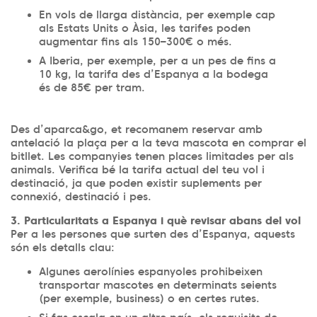
En vols de llarga distància, per exemple cap
als Estats Units o Àsia, les tarifes poden
augmentar fins als 150–300€ o més.
A Iberia, per exemple, per a un pes de fins a
10 kg, la tarifa des d’Espanya a la bodega
és de 85€ per tram.
Des d’aparca&go, et recomanem reservar amb
antelació la plaça per a la teva mascota en comprar el
bitllet. Les companyies tenen places limitades per als
animals. Verifica bé la tarifa actual del teu vol i
destinació, ja que poden existir suplements per
connexió, destinació i pes.
3. Particularitats a Espanya i què revisar abans del vol
Per a les persones que surten des d’Espanya, aquests
són els detalls clau:
Algunes aerolínies espanyoles prohibeixen
transportar mascotes en determinats seients
(per exemple, business) o en certes rutes.