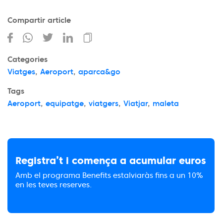
Compartir article
Categories
Viatges
,
Aeroport
,
aparca&go
Tags
Aeroport
,
equipatge
,
viatgers
,
Viatjar
,
maleta
Registra’t i comença a acumular euros
Amb el programa Benefits estalviaràs fins a un 10%
en les teves reserves.