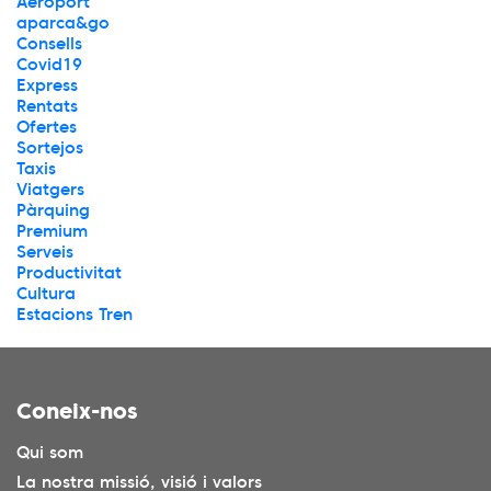
Aeroport
aparca&go
Consells
Covid19
Express
Rentats
Ofertes
Sortejos
Taxis
Viatgers
Pàrquing
Premium
Serveis
Productivitat
Cultura
Estacions Tren
Coneix-nos
Qui som
La nostra missió, visió i valors