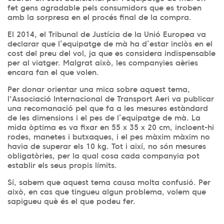
fet gens agradable pels consumidors que es troben
amb la sorpresa en el procés final de la compra.
El 2014, el Tribunal de Justícia de la Unió Europea va
declarar que l’equipatge de mà ha d’estar inclòs en el
cost del preu del vol, ja que es considera indispensable
per al viatger. Malgrat això, les companyies aèries
encara fan el que volen.
Per donar orientar una mica sobre aquest tema,
l'Associació Internacional de Transport Aeri va publicar
una recomanació pel que fa a les mesures estàndard
de les dimensions i el pes de l’equipatge de mà. La
mida òptima es va fixar en 55 x 35 x 20 cm, incloent-hi
rodes, manetes i butxaques, i el pes màxim màxim no
havia de superar els 10 kg. Tot i així, no són mesures
obligatòries, per la qual cosa cada companyia pot
establir els seus propis límits.
Sí, sabem que aquest tema causa molta confusió. Per
això, en cas que tingueu algun problema, volem que
sapigueu què és el que podeu fer.