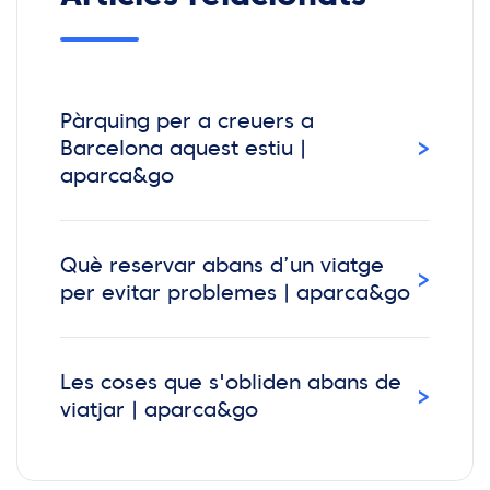
Pàrquing per a creuers a
›
Barcelona aquest estiu |
aparca&go
Què reservar abans d’un viatge
›
per evitar problemes | aparca&go
Les coses que s'obliden abans de
›
viatjar | aparca&go