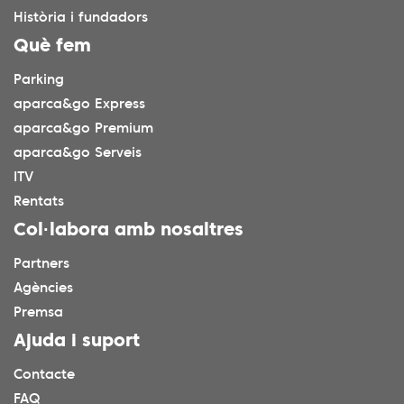
Història i fundadors
Què fem
Parking
aparca&go Express
aparca&go Premium
aparca&go Serveis
ITV
Rentats
Col·labora amb nosaltres
Partners
Agències
Premsa
Ajuda i suport
Contacte
FAQ