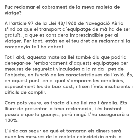
Puc reclamar el cobrament de la meva maleta de
viatge?
A l'article 97 de la Llei 48/1960 de Navegació Aèria
s'indica que el transport d’equipatge de mà ha de ser
gratuït, ja que es considera imprescindible per al
viatger. Per tant, estàs en el teu dret de reclamar si la
companyia te'l ha cobrat.
Tot i així, aquesta mateixa llei també diu que podria
denegar-se l'embarcament d'aquests equipatges per
mesures de seguretat vinculades a la mida i pes de
l'objecte, en funció de les característiques de l'avió. És,
en aquest punt, en el qual s'amparen les aerolínies,
especialment les de baix cost, i fixen límits insuficients i
díficils de complir.
Com pots veure, es tracta d'una llei molt àmplia. Ets
lliure de presentar la teva reclamació, i és bastant
possible que la guanyis, però ningú t’ho assegurarà al
100%.
L'únic cas segur en què et tornaran els diners serà
quan les mesures de la maleta coincideixin amb la