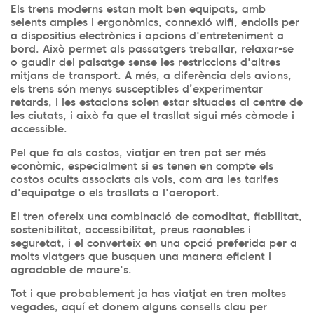
Els trens moderns estan molt ben equipats, amb
seients amples i ergonòmics, connexió wifi, endolls per
a dispositius electrònics i opcions d'entreteniment a
bord. Això permet als passatgers treballar, relaxar-se
o gaudir del paisatge sense les restriccions d'altres
mitjans de transport. A més, a diferència dels avions,
els trens són menys susceptibles d’experimentar
retards, i les estacions solen estar situades al centre de
les ciutats, i això fa que el trasllat sigui més còmode i
accessible.
Pel que fa als costos, viatjar en tren pot ser més
econòmic, especialment si es tenen en compte els
costos ocults associats als vols, com ara les tarifes
d'equipatge o els trasllats a l'aeroport.
El tren ofereix una combinació de comoditat, fiabilitat,
sostenibilitat, accessibilitat, preus raonables i
seguretat, i el converteix en una opció preferida per a
molts viatgers que busquen una manera eficient i
agradable de moure's.
Tot i que probablement ja has viatjat en tren moltes
vegades, aquí et donem alguns consells clau per