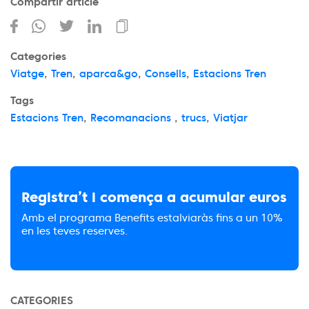
Compartir article
Categories
Viatge
,
Tren
,
aparca&go
,
Consells
,
Estacions Tren
Tags
Estacions Tren
,
Recomanacions
,
trucs
,
Viatjar
Registra’t i comença a acumular euros
Amb el programa Benefits estalviaràs fins a un 10%
en les teves reserves.
CATEGORIES