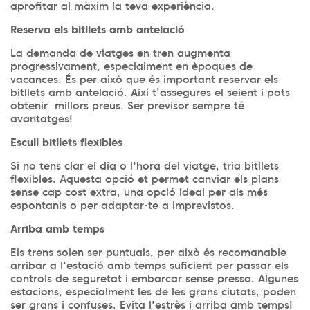
aprofitar al màxim la teva experiència.
Reserva els bitllets amb antelació
La demanda de viatges en tren augmenta
progressivament, especialment en èpoques de
vacances. És per això que és important reservar els
bitllets amb antelació. Així t’assegures el seient i pots
obtenir millors preus. Ser previsor sempre té
avantatges!
Escull bitllets flexibles
Si no tens clar el dia o l'hora del viatge, tria bitllets
flexibles. Aquesta opció et permet canviar els plans
sense cap cost extra, una opció ideal per als més
espontanis o per adaptar-te a imprevistos.
Arriba amb temps
Els trens solen ser puntuals, per això és recomanable
arribar a l'estació amb temps suficient per passar els
controls de seguretat i embarcar sense pressa. Algunes
estacions, especialment les de les grans ciutats, poden
ser grans i confuses. Evita l'estrès i arriba amb temps!