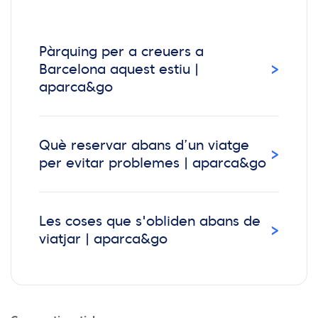
Pàrquing per a creuers a
›
Barcelona aquest estiu |
aparca&go
Què reservar abans d’un viatge
›
per evitar problemes | aparca&go
Les coses que s'obliden abans de
›
viatjar | aparca&go