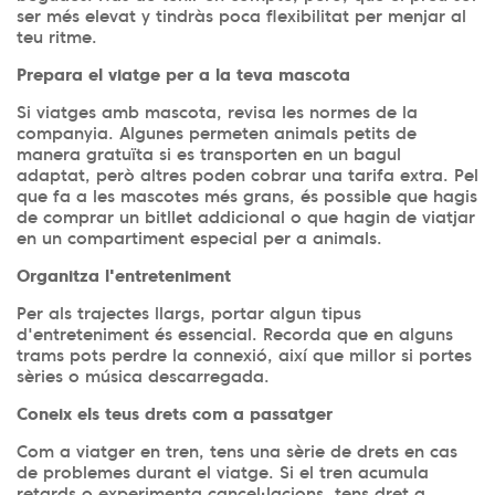
ser més elevat y tindràs poca flexibilitat per menjar al
teu ritme.
Prepara el viatge per a la teva mascota
Si viatges amb mascota, revisa les normes de la
companyia. Algunes permeten animals petits de
manera gratuïta si es transporten en un bagul
adaptat, però altres poden cobrar una tarifa extra. Pel
que fa a les mascotes més grans, és possible que hagis
de comprar un bitllet addicional o que hagin de viatjar
en un compartiment especial per a animals.
Organitza l'entreteniment
Per als trajectes llargs, portar algun tipus
d'entreteniment és essencial. Recorda que en alguns
trams pots perdre la connexió, així que millor si portes
sèries o música descarregada.
Coneix els teus drets com a passatger
Com a viatger en tren, tens una sèrie de drets en cas
de problemes durant el viatge. Si el tren acumula
retards o experimenta cancel·lacions, tens dret a