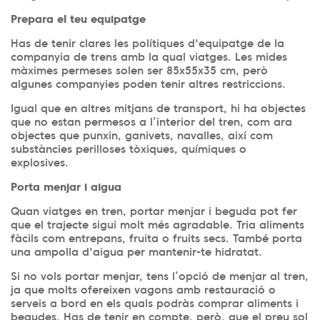
Prepara el teu equipatge
Has de tenir clares les polítiques d'equipatge de la
companyia de trens amb la qual viatges. Les mides
màximes permeses solen ser 85x55x35 cm, però
algunes companyies poden tenir altres restriccions.
Igual que en altres mitjans de transport, hi ha objectes
que no estan permesos a l’interior del tren, com ara
objectes que punxin, ganivets, navalles, així com
substàncies perilloses tòxiques, químiques o
explosives.
Porta menjar i aigua
Quan viatges en tren, portar menjar i beguda pot fer
que el trajecte sigui molt més agradable. Tria aliments
fàcils com entrepans, fruita o fruits secs. També porta
una ampolla d'aigua per mantenir-te hidratat.
Si no vols portar menjar, tens l’opció de menjar al tren,
ja que molts ofereixen vagons amb restauració o
serveis a bord en els quals podràs comprar aliments i
begudes. Has de tenir en compte, però, que el preu sol