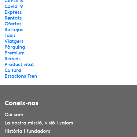
Consells
Covid19
Express
Rentats
Ofertes
Sortejos
Taxis
Viatgers
Pàrquing
Premium
Serveis
Productivitat
Cultura
Estacions Tren
Coneix-nos
Qui som
La nostra missió, visió i valors
Història i fundadors