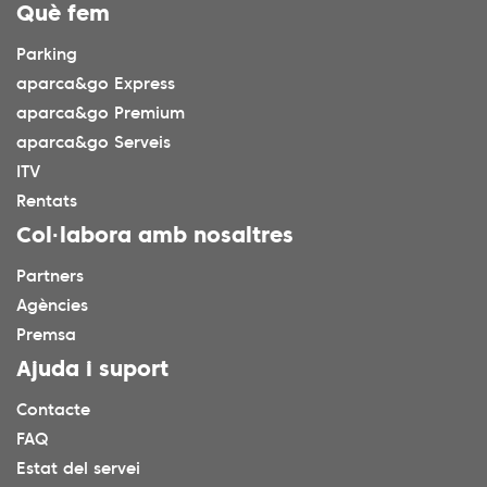
Què fem
Parking
aparca&go Express
aparca&go Premium
aparca&go Serveis
ITV
Rentats
Col·labora amb nosaltres
Partners
Agències
Premsa
Ajuda i suport
Contacte
FAQ
Estat del servei