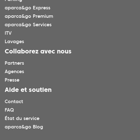
aparca&go Express
aparca&go Premium
aparca&go Services
ITV
Lavages
Collaborez avec nous
Partners
Agences
Presse
Aide et soutien
Contact
FAQ
État du service
aparca&go Blog