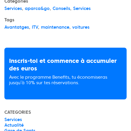
Categories
Services
,
aparca&go
,
Conseils
,
Services
Tags
Avantatges
,
ITV
,
maintenance
,
voitures
Inscris-toi et commence à accumuler
des euros
Avec le programme Benefits, tu économiseras
jusqu’à 10% sur tes réservations.
CATEGORIES
Services
Actualité
Gare de Sants