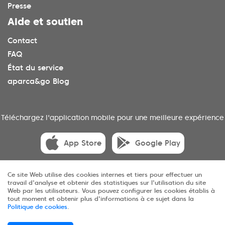
Presse
Aide et soutien
Contact
FAQ
État du service
aparca&go Blog
Téléchargez l'application mobile pour une meilleure expérience
App Store
Google Play
Ce site Web utilise des cookies internes et tiers pour effectuer un
travail d'analyse et obtenir des statistiques sur l'utilisation du site
© 2025 aparca&go Tous droits réservés
Web par les utilisateurs. Vous pouvez configurer les cookies établis à
tout moment et obtenir plus d'informations à ce sujet dans la
Politique de cookies
.
Confidentialité
Conditions
Cookies
Sitemap