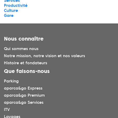
Services
Productivité
Culture
Gare
Nous connaître
Qui sommes nous
Notre mission, notre vision et nos valeurs
Histoire et fondateurs
Que faisons-nous
Parking
aparca&go Express
aparca&go Premium
aparca&go Services
ITV
Lavages