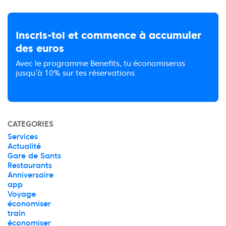
Inscris-toi et commence à accumuler
des euros
Avec le programme Benefits, tu économiseras
jusqu’à 10% sur tes réservations.
CATEGORIES
Services
Actualité
Gare de Sants
Restaurants
Anniversaire
app
Voyage
économiser
train
économiser