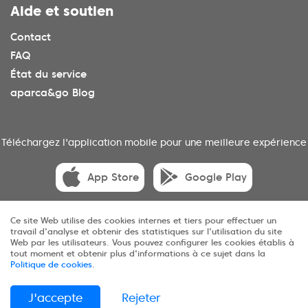
Aide et soutien
Contact
FAQ
État du service
aparca&go Blog
Téléchargez l'application mobile pour une meilleure expérience
App Store
Google Play
Ce site Web utilise des cookies internes et tiers pour effectuer un
travail d'analyse et obtenir des statistiques sur l'utilisation du site
© 2025 aparca&go Tous droits réservés
Web par les utilisateurs. Vous pouvez configurer les cookies établis à
tout moment et obtenir plus d'informations à ce sujet dans la
Politique de cookies
.
Confidentialité
Conditions
Cookies
Sitemap
J'accepte
Rejeter
ES