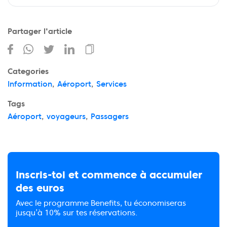
Partager l'article
Categories
Information
,
Aéroport
,
Services
Tags
Aéroport
,
voyageurs
,
Passagers
Inscris-toi et commence à accumuler
des euros
Avec le programme Benefits, tu économiseras
jusqu’à 10% sur tes réservations.