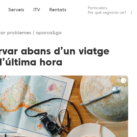
Particulars
Serveis
ITV
Rentats
Per què registrar-se?
itar problemes | aparca&go
rvar abans d’un viatge
d’última hora