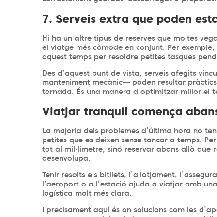
7. Serveis extra que poden est
Hi ha un altre tipus de reserves que moltes veg
el viatge més còmode en conjunt. Per exemple, si
aquest temps per resoldre petites tasques pend
Des d’aquest punt de vista, serveis afegits vinc
manteniment mecànic— poden resultar pràctics p
tornada. És una manera d’optimitzar millor el t
Viatjar tranquil comença abans
La majoria dels problemes d’última hora no ten
petites que es deixen sense tancar a temps. Per
tot al mil·límetre, sinó reservar abans allò q
desenvolupa.
Tenir resolts els bitllets, l’allotjament, l’asseg
l’aeroport o a l’estació ajuda a viatjar amb una
logística molt més clara.
I precisament aquí és on solucions com les d’