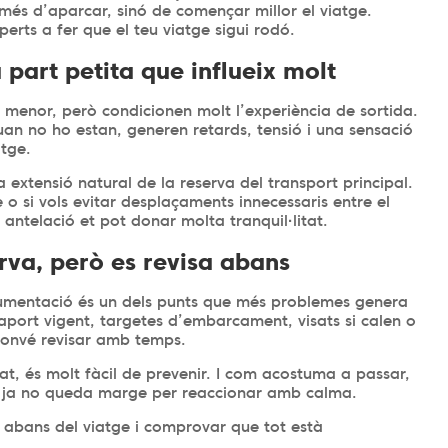
omés d’aparcar, sinó de començar millor el viatge.
rts a fer que el teu viatge sigui rodó.
a part petita que influeix molt
ll menor, però condicionen molt l’experiència de sortida.
an no ho estan, generen retards, tensió i una sensació
atge.
extensió natural de la reserva del transport principal.
e o si vols evitar desplaçaments innecessaris entre el
antelació et pot donar molta tranquil·litat.
rva, però es revisa abans
ocumentació és un dels punts que més problemes genera
aport vigent, targetes d’embarcament, visats si calen o
 convé revisar amb temps.
at, és molt fàcil de prevenir. I com acostuma a passar,
n ja no queda marge per reaccionar amb calma.
es abans del viatge i comprovar que tot està