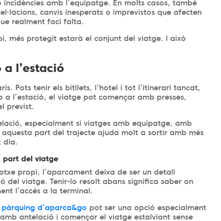
 incidències amb l’equipatge. En molts casos, també
l·lacions, canvis inesperats o imprevistos que afecten
ue realment faci falta.
i, més protegit estarà el conjunt del viatge. I això
 a l’estació
 Pots tenir els bitllets, l’hotel i tot l’itinerari tancat,
o a l’estació, el viatge pot començar amb presses,
 previst.
lació, especialment si viatges amb equipatge, amb
aquesta part del trajecte ajuda molt a sortir amb més
 dia.
 part del viatge
txe propi, l’aparcament deixa de ser un detall
ó del viatge. Tenir-lo resolt abans significa saber on
nt l’accés a la terminal.
l
pàrquing d’aparca&go
pot ser una opció especialment
 amb antelació i començar el viatge estalviant sense