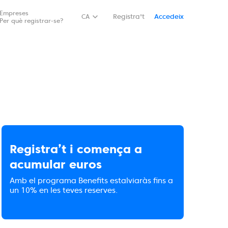
Empreses
CA
Registra't
Accedeix
Per què registrar-se?
Registra’t i comença a
acumular euros
Amb el programa Benefits estalviaràs fins a
un 10% en les teves reserves.