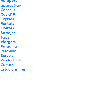
Aeroport
aparca&go
Consells
Covid19
Express
Rentats
Ofertes
Sortejos
Taxis
Viatgers
Pàrquing
Premium
Serveis
Productivitat
Cultura
Estacions Tren