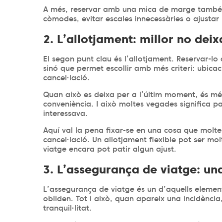
A més, reservar amb una mica de marge també 
còmodes, evitar escales innecessàries o ajustar m
2. L’allotjament: millor no deix
El segon punt clau és l’allotjament. Reservar-l
sinó que permet escollir amb més criteri: ubicaci
cancel·lació.
Quan això es deixa per a l’últim moment, és més
conveniència. I això moltes vegades significa pa
interessava.
Aquí val la pena fixar-se en una cosa que molt
cancel·lació. Un allotjament flexible pot ser mo
viatge encara pot patir algun ajust.
3. L’assegurança de viatge: una
L’assegurança de viatge és un d’aquells elements
obliden. Tot i això, quan apareix una incidènci
tranquil·litat.