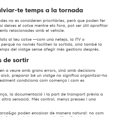
alviar-te temps a la tornada
ades no es consideren prioritàries, però que poden fer
 deixes el cotxe mentre ets fora, pot ser útil aprofitar
ents relacionades amb el vehicle.
ulats al teu cotxe —com una neteja, la ITV o
erquè no només faciliten la sortida, sinó també la
emps del viatge sense afegir més gestions després.
 de sortir
en a veure amb grans errors, sinó amb decisions
 això, preparar bé un viatge no significa organitzar-ho
ue realment condiciona com comença i com es
urança, la documentació i la part de transport prèvia a
 altra sensació. Més control, menys presses i una
aparca&go poden encaixar de manera natural: no com