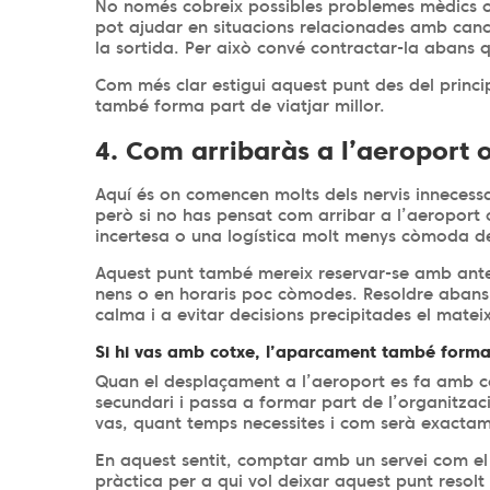
No només cobreix possibles problemes mèdics o
pot ajudar en situacions relacionades amb cance
la sortida. Per això convé contractar-la abans q
Com més clar estigui aquest punt des del princip
també forma part de viatjar millor.
4. Com arribaràs a l’aeroport o
Aquí és on comencen molts dels nervis innecessaris.
però si no has pensat com arribar a l’aeroport 
incertesa o una logística molt menys còmoda del
Aquest punt també mereix reservar-se amb ante
nens o en horaris poc còmodes. Resoldre abans 
calma i a evitar decisions precipitades el mateix
Si hi vas amb cotxe, l’aparcament també forma
Quan el desplaçament a l’aeroport es fa amb co
secundari i passa a formar part de l’organitzaci
vas, quant temps necessites i com serà exactame
En aquest sentit, comptar amb un servei com e
pràctica per a qui vol deixar aquest punt resolt