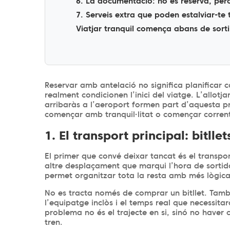
6. La documentació: no es reserva, per
7. Serveis extra que poden estalviar-te
Viatjar tranquil comença abans de sorti
Reservar amb antelació no significa planificar c
realment condicionen l’inici del viatge. L’allotj
arribaràs a l’aeroport formen part d’aquesta p
començar amb tranquil·litat o començar corrent
1. El transport principal: bitlle
El primer que convé deixar tancat és el transport
altre desplaçament que marqui l’hora de sortida 
permet organitzar tota la resta amb més lògica
No es tracta només de comprar un bitllet. També 
l’equipatge inclòs i el temps real que necessita
problema no és el trajecte en si, sinó no haver 
tren.