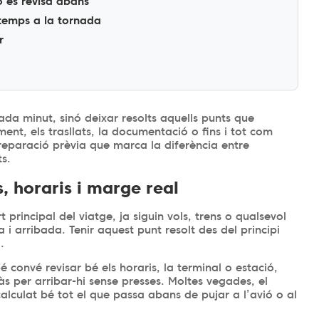
ò es revisa abans
 temps a la tornada
r
ada minut, sinó deixar resolts aquells punts que
ament, els trasllats, la documentació o fins i tot com
reparació prèvia que marca la diferència entre
s.
ts, horaris i marge real
 principal del viatge, ja siguin vols, trens o qualsevol
i arribada. Tenir aquest punt resolt des del principi
.
convé revisar bé els horaris, la terminal o estació,
ràs per arribar-hi sense presses. Moltes vegades, el
calculat bé tot el que passa abans de pujar a l’avió o al