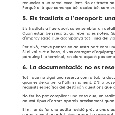
renunciar a un servei excel·lent. No es tracta n
Perquè allò que comença bé, acaba bé: som expe
5. Els trasllats a l’aeroport: un
Els trasllats a l’aeroport solen semblar un deta
Quan estan ben resolts, gairebé no es noten. Qu
d’improvisació que acompanya tot l’inici del vi
Per això, convé pensar en aquesta part com una 
Si el vol surt d’hora, si vas carregat d’equipatg
pàrquing i la terminal, resoldre aquest pas amb 
6. La documentació: no es rese
Tot i que no sigui una reserva com a tal, la d
quan es deixa per a l’últim moment. DNI o pass
requisits específics del destí són qüestions que
No fer-ho pot complicar una cosa que, en realit
aquest tipus d’errors apareix precisament qua
El millor és fer una petita revisió prèvia uns di
correctament guardat, descarregat o preparat.