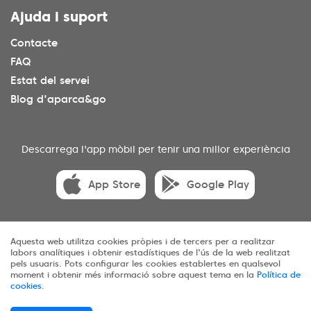
Ajuda i suport
Contacte
FAQ
Estat del servei
Blog d'aparca&go
Descarrega l'app mòbil per tenir una millor experiència
App Store
Google Play
Aquesta web utilitza cookies pròpies i de tercers per a realitzar
© 2025 aparca&go Tots els drets reservats
labors analítiques i obtenir estadístiques de l'ús de la web realitzat
pels usuaris. Pots configurar les cookies establertes en qualsevol
Privadesa
Termes i condicions
Cookies
moment i obtenir més informació sobre aquest tema en la
Política de
cookies
.
Mapa web