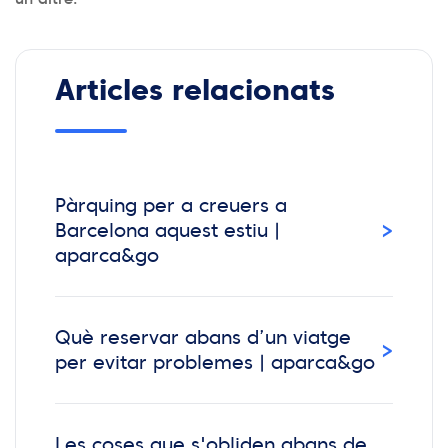
Articles relacionats
Pàrquing per a creuers a
›
Barcelona aquest estiu |
aparca&go
Què reservar abans d’un viatge
›
per evitar problemes | aparca&go
Les coses que s'obliden abans de