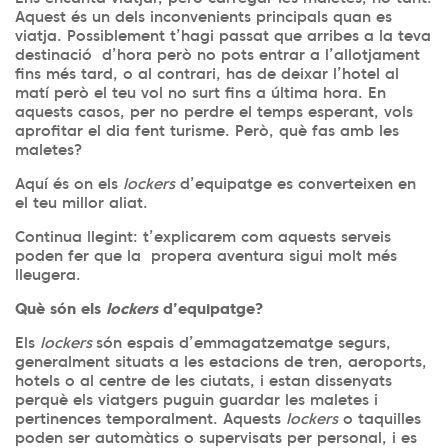
Aquest és un dels inconvenients principals quan es
viatja. Possiblement t’hagi passat que arribes a la teva
destinació d’hora però no pots entrar a l’allotjament
fins més tard, o al contrari, has de deixar l’hotel al
matí però el teu vol no surt fins a última hora. En
aquests casos, per no perdre el temps esperant, vols
aprofitar el dia fent turisme. Però, què fas amb les
maletes?
Aquí és on els
lockers
d’equipatge es converteixen en
el teu millor aliat.
Continua llegint: t’explicarem com aquests serveis
poden fer que la propera aventura sigui molt més
lleugera.
Què són els
lockers
d’equipatge?
Els
lockers
són espais d’emmagatzematge segurs,
generalment situats a les estacions de tren, aeroports,
hotels o al centre de les ciutats, i estan dissenyats
perquè els viatgers puguin guardar les maletes i
pertinences temporalment. Aquests
lockers
o taquilles
poden ser automàtics o supervisats per personal, i es