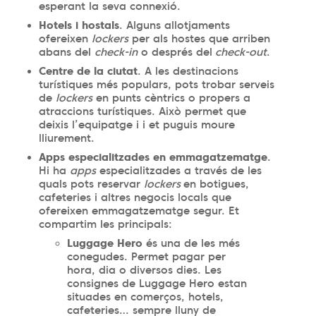
esperant la seva connexió.
Hotels i hostals
. Alguns allotjaments
ofereixen
lockers
per als hostes que arriben
abans del
check-in
o després del
check-out
.
Centre de la ciutat
. A les destinacions
turístiques més populars, pots trobar serveis
de
lockers
en punts cèntrics o propers a
atraccions turístiques. Això permet que
deixis l’equipatge i i et puguis moure
lliurement.
Apps especialitzades en emmagatzematge
.
Hi ha
apps
especialitzades a través de les
quals pots reservar
lockers
en botigues,
cafeteries i altres negocis locals que
ofereixen emmagatzematge segur. Et
compartim les principals:
Luggage Hero
és una de les més
conegudes. Permet pagar per
hora, dia o diversos dies. Les
consignes de Luggage Hero estan
situades en comerços, hotels,
cafeteries… sempre lluny de