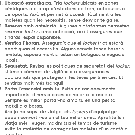
Ubicació estratègica
. Tria
lockers
ubicats en zones
cèntriques o a prop d’estacions de tren, autobusos o
aeroports. Això et permetrà accedir fàcilment a les
maletes quan les necessitis, sense desviar-te gaire.
Reserva amb antelació
. Algunes plataformes permeten
reservar
lockers
amb antelació, així t’assegures que
tindràs espai disponible.
Verifica l’horari
. Assegura’t que el
locker
triat estarà
obert quan el necessitis. Alguns serveis tenen horaris
limitats, especialment si estan en botigues o negocis
locals.
Seguretat
. Revisa les polítiques de seguretat del
locker
,
si tenen càmeres de vigilància o assegurances
addicionals que protegeixin les teves pertinences. Et
sentiràs molt més tranquil.
Porta l’essencial amb tu
. Evita deixar documents
importants, diners o coses de valor a la maleta.
Sempre és millor portar-ho amb tu en una petita
motxilla o bossa.
Ara ja ho saps: de viatge, els
lockers
d’equipatge
poden convertir-se en el teu millor amic. Aprofita’ls i
viatja més lleuger, maximitza el temps de turisme i
evita la molèstia de carregar les maletes d’un cantó a
un altre.