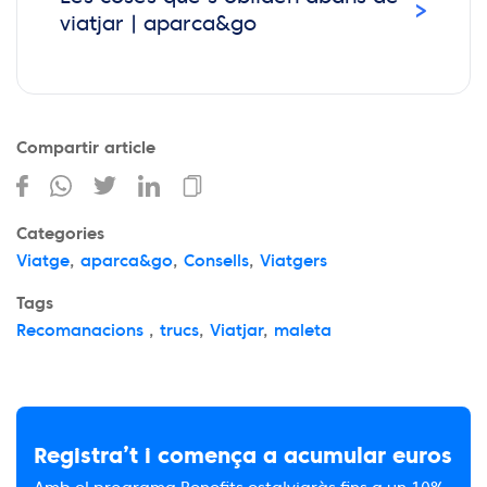
›
viatjar | aparca&go
Compartir article
Categories
Viatge
,
aparca&go
,
Consells
,
Viatgers
Tags
Recomanacions
,
trucs
,
Viatjar
,
maleta
Registra’t i comença a acumular euros