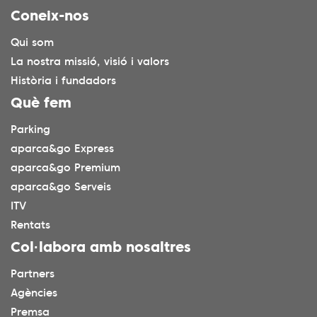
Coneix-nos
Qui som
La nostra missió, visió i valors
Història i fundadors
Què fem
Parking
aparca&go Express
aparca&go Premium
aparca&go Serveis
ITV
Rentats
Col·labora amb nosaltres
Partners
Agències
Premsa