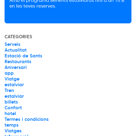
Amb el programa Benefits estalviaràs fins a un 10%
en les teves reserves.
CATEGORIES
Serveis
Actualitat
Estació de Sants
Restaurants
Aniversari
app
Viatge
estalviar
Tren
estalviar
billets
Confort
hotel
Termes i condicions
temps
Viatges