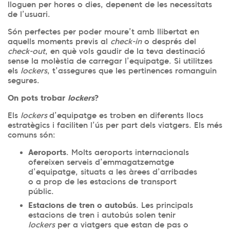
lloguen per hores o dies, depenent de les necessitats
de l’usuari.
Són perfectes per poder moure’t amb llibertat en
aquells moments previs al
check-in
o després del
check-out
, en què vols gaudir de la teva destinació
sense la molèstia de carregar l’equipatge. Si utilitzes
els
lockers
, t’assegures que les pertinences romanguin
segures.
On pots trobar
lockers
?
Els
lockers
d’equipatge es troben en diferents llocs
estratègics i faciliten l’ús per part dels viatgers. Els més
comuns són:
Aeroports
. Molts aeroports internacionals
ofereixen serveis d’emmagatzematge
d’equipatge, situats a les àrees d’arribades
o a prop de les estacions de transport
públic.
Estacions de tren o autobús
. Les principals
estacions de tren i autobús solen tenir
lockers
per a viatgers que estan de pas o