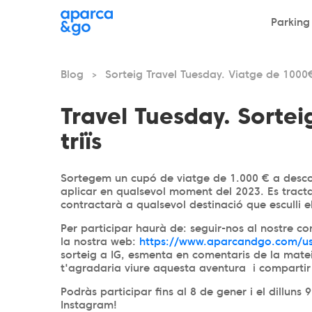
Parking
Blog
Sorteig Travel Tuesday. Viatge de 1000€
>
Travel Tuesday. Sorte
triïs
Sortegem un cupó de viatge de 1.000 € a desco
aplicar en qualsevol moment del 2023. Es tract
contractarà a qualsevol destinació que esculli 
Per participar haurà de: seguir-nos al nostre c
la nostra web:
https://www.aparcandgo.com/us
sorteig a IG, esmenta en comentaris de la mate
t'agradaria viure aquesta aventura i compartir 
Podràs participar fins al 8 de gener i el dillun
Instagram!