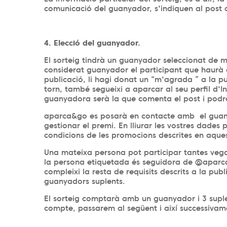
comunicació del guanyador, s'indiquen al post 
4. Elecció del guanyador.
El sorteig tindrà un guanyador seleccionat de
considerat guanyador el participant que haurà d
publicació, li hagi donat un “m'agrada ” a la pu
torn, també segueixi a aparcar al seu perfil d'I
guanyadora serà la que comenta el post i podrà 
aparca&go es posarà en contacte amb el guanya
gestionar el premi. En lliurar les vostres dade
condicions de les promocions descrites en aque
Una mateixa persona pot participar tantes veg
la persona etiquetada és seguidora de @aparc
compleixi la resta de requisits descrits a la pub
guanyadors suplents.
El sorteig comptarà amb un guanyador i 3 suplen
compte, passarem al següent i així successiva