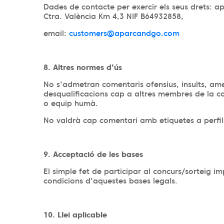
Dades de contacte per exercir els seus drets: 
Ctra. València Km 4,3 NIF B64932858,
email:
customers@aparcandgo.com
8. Altres normes d'ús
No s'admetran comentaris ofensius, insults, a
desqualificacions cap a altres membres de la co
o equip humà.
No valdrà cap comentari amb etiquetes a perfils
9. Acceptació de les bases
El simple fet de participar al concurs/sorteig i
condicions d'aquestes bases legals.
10. Llei aplicable