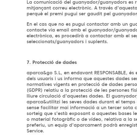
La comunicació del guanyador/guanyadors es re
mitjançant correu electrònic. A través d'aquest
perquè el premi pugui ser gaudit pel guanyado
En el cas que no es pugui contactar amb un gu
contacte via email amb el guanyador/guanyador
electrònica, es procedirà a contactar amb el se
seleccionats/guanyadors i suplents.
7. Protecció de dades
aparca&go S.L, en endavant RESPONSABLE, és el
dels usuaris i us informa que aquestes dades s
normatives vigents en protecció de dades perso
(GDPR) relatiu a la protecció de les persones fí
lliure circulació d'aquestes dades. El guanyado
aparca&utilitzi les seves dades durant el temps 
sense facilitar mai informació a un tercer sota
sorteig que s'està exposant a aquestes bases le
o material fotogràfic o de vídeo, relativa a la
preferiu, un equip d'aparcament podrà enregistr
Service.