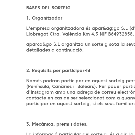
BASES DEL SORTEIG
1. Organitzador
L'empresa organitzadora és apar&ag;go S.L (d
Llobregat Ctra. València Km 4,3 NIF B64932858
aparca&go S.L organitza un sorteig sota la seva
detallades a continuació.
2. Requisits per participar-hi
Només podran participar en aquest sorteig per
(Península, Canàries i Balears). Per poder partic
d'instagram amb una adreça de correu electròn
contacte en cas de ser seleccionat com a guan
participar en aquest sorteig, sí els seus familiars
3. Mecànica, premi i dates.
La informació particular del sorteig, és a dir, la