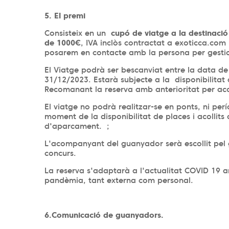
5. El premi
Consisteix en un
cupó de viatge a la destinació e
de 1000€
, IVA inclòs contractat a exoticca.c
posarem en contacte amb la persona per gestion
El Viatge podrà ser bescanviat entre la data de 
31/12/2023. Estarà subjecte a la disponibilitat
Recomanant la reserva amb anterioritat per acoll
El viatge no podrà realitzar-se en ponts, ni per
moment de la disponibilitat de places i acollits 
d'aparcament. ;
L'acompanyant del guanyador serà escollit pel 
concurs.
La reserva s'adaptarà a l'actualitat COVID 19 am
pandèmia, tant externa com personal.
6.Comunicació de guanyadors.