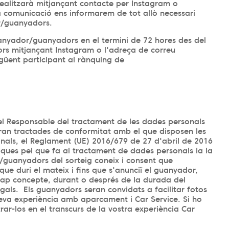
alitzarà mitjançant contacte per Instagram o
a comunicació ens informarem de tot allò necessari
r/guanyadors.
anyador/guanyadors en el termini de 72 hores des del
s mitjançant Instagram o l'adreça de correu
güent participant al rànquing de
 Responsable del tractament de les dades personals
eran tractades de conformitat amb el que disposen les
nals, el Reglament (UE) 2016/679 de 27 d'abril de 2016
siques pel que fa al tractament de dades personals ia la
r/guanyadors del sorteig coneix i consent que
que duri el mateix i fins que s'anunciï el guanyador,
 cap concepte, durant o després de la durada del
gals. Els guanyadors seran convidats a facilitar fotos
 seva experiència amb aparcament i Car Service. Si ho
ar-los en el transcurs de la vostra experiència Car