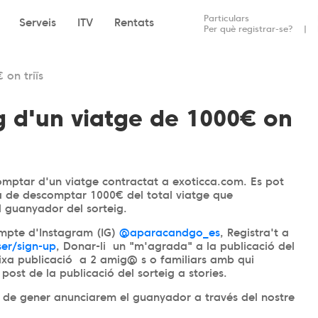
Particulars
Serveis
ITV
Rentats
Per què registrar-se?
 on triïs
ig d'un viatge de 1000€ on
mptar d'un viatge contractat a exoticca.com. Es pot
a de descomptar 1000€ del total viatge que
el guanyador del sorteig.
ompte d'Instagram (IG)
@aparacandgo_es
, Registra't a
er/sign-up
, Donar-li un "m'agrada" a la publicació del
ixa publicació a 2 amig@ s o familiars amb qui
post de la publicació del sorteig a stories.
s 9 de gener anunciarem el guanyador a través del nostre