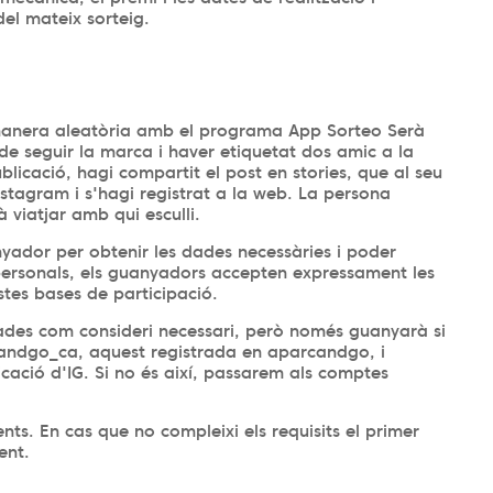
del mateix sorteig.
 manera aleatòria amb el programa App Sorteo Serà
e seguir la marca i haver etiquetat dos amic a la
blicació, hagi compartit el post en stories, que al seu
nstagram i s'hagi registrat a la web. La persona
viatjar amb qui esculli.
dor per obtenir les dades necessàries i poder
s personals, els guanyadors accepten expressament les
stes bases de participació.
ades com consideri necessari, però només guanyarà si
andgo_ca, aquest registrada en aparcandgo, i
licació d'IG. Si no és així, passarem als comptes
ts. En cas que no compleixi els requisits el primer
ment.