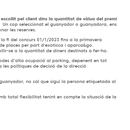
scollit pel client dins la quantitat de vàlua del premi
om Un cop seleccionat el guanyador o guanyadora, ens
ar les reserves.
la fi del concurs 01/1/2023 fins a la primavera
 de places per part dʻexoticca i aparca&go.
ir-se a la quantitat de diners destinats a fer-ho.
íodes d'alta ocupació al parking, depenent en tot
a les polítiques de decisió de la direcció
guanyador, no cal que sigui la persona etiquetada al
b total flexibilitat tenint en compte la situació de la