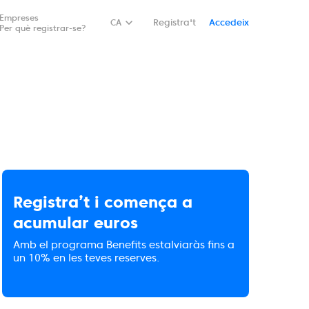
Empreses
CA
Registra't
Accedeix
Per què registrar-se?
Registra’t i comença a
acumular euros
Amb el programa Benefits estalviaràs fins a
un 10% en les teves reserves.