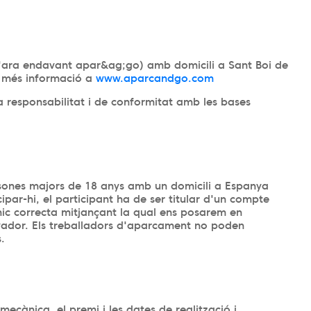
'ara endavant apar&ag;go) amb domicili a Sant Boi de
, més informació a
www.aparcandgo.com
 responsabilitat i de conformitat amb les bases
sones majors de 18 anys amb un domicili a Espanya
ipar-hi, el participant ha de ser titular d'un compte
ic correcta mitjançant la qual ens posarem en
yador. Els treballadors d'aparcament no poden
.
 mecànica, el premi i les dates de realització i