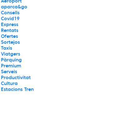
Aeroport
aparca&go
Consells
Covid19
Express
Rentats
Ofertes
Sortejos
Taxis
Viatgers
Pàrquing
Premium
Serveis
Productivitat
Cultura
Estacions Tren