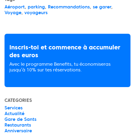
Aéroport
,
parking
,
Recommandations
,
se garer
,
Voyage
,
voyageurs
Inscris-toi et commence à accumuler
des euros
Avec le programme Benefits, tu économiseras
jusqu’à 10% sur tes réservations.
CATEGORIES
Services
Actualité
Gare de Sants
Restaurants
Anniversaire