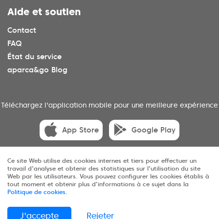
Aide et soutien
Contact
FAQ
État du service
aparca&go Blog
Téléchargez l'application mobile pour une meilleure expérience
App Store
Google Play
Ce site Web utilise des cookies internes et tiers pour effectuer un
travail d'analyse et obtenir des statistiques sur l'utilisation du site
© 2025 aparca&go Tous droits réservés
Web par les utilisateurs. Vous pouvez configurer les cookies établis à
tout moment et obtenir plus d'informations à ce sujet dans la
Politique de cookies
.
Confidentialité
Conditions
Cookies
Sitemap
J'accepte
Rejeter
ES