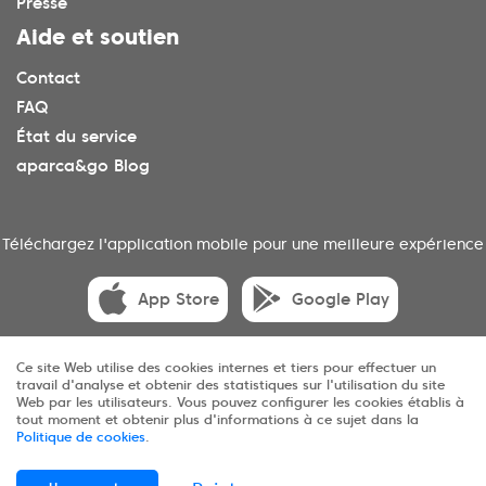
Presse
Aide et soutien
Contact
FAQ
État du service
aparca&go Blog
Téléchargez l'application mobile pour une meilleure expérience
App Store
Google Play
Ce site Web utilise des cookies internes et tiers pour effectuer un
travail d'analyse et obtenir des statistiques sur l'utilisation du site
© 2025 aparca&go Tous droits réservés
Web par les utilisateurs. Vous pouvez configurer les cookies établis à
tout moment et obtenir plus d'informations à ce sujet dans la
Politique de cookies
.
Confidentialité
Conditions
Cookies
Sitemap