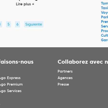
Tom
Lire plus +
Taxi
Voy
Par
Pre
4
5
6
Siguiente
Ser
Pro
Cul
Gar
faisons-nous
Collaborez avec 
Partners
go Express
Agences
&go Premium
Presse
go Services
s