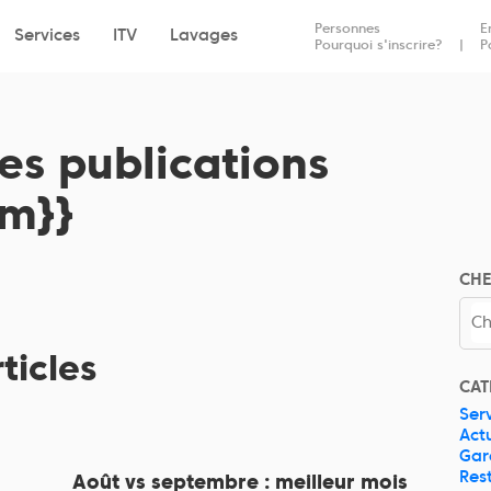
Dépôt
Reprise
Personnes
E
Services
ITV
Lavages
Pourquoi s'inscrire?
P
es publications
om}}
CH
ticles
CAT
Ser
Act
Gar
Res
Août vs septembre : meilleur mois