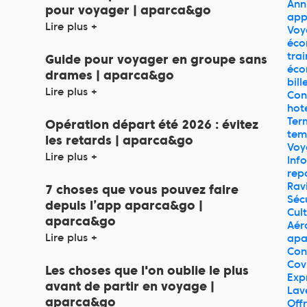
Ann
pour voyager | aparca&go
ap
Lire plus +
Voy
éco
trai
Guide pour voyager en groupe sans
éco
drames | aparca&go
bill
Lire plus +
Con
hot
Ter
Opération départ été 2026 : évitez
tem
les retards | aparca&go
Voy
Lire plus +
Inf
rep
Rav
7 choses que vous pouvez faire
Séc
depuis l’app aparca&go |
Cul
aparca&go
Aér
Lire plus +
apa
Con
Cov
Les choses que l'on oublie le plus
Exp
avant de partir en voyage |
Lav
aparca&go
Off