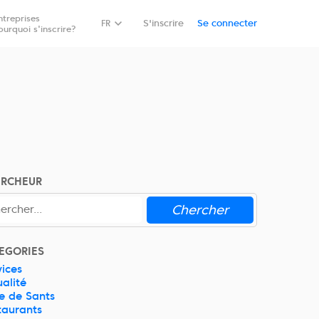
ntreprises
Réservez
FR
S'inscrire
Se connecter
ourquoi s'inscrire?
ERCHEUR
Chercher
EGORIES
vices
ualité
e de Sants
taurants