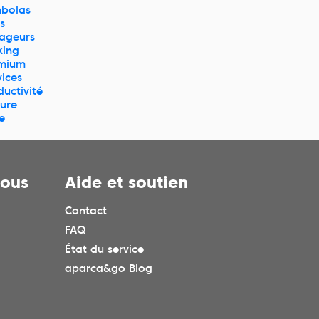
bolas
s
ageurs
king
mium
vices
ductivité
ture
e
nous
Aide et soutien
Contact
FAQ
État du service
aparca&go Blog