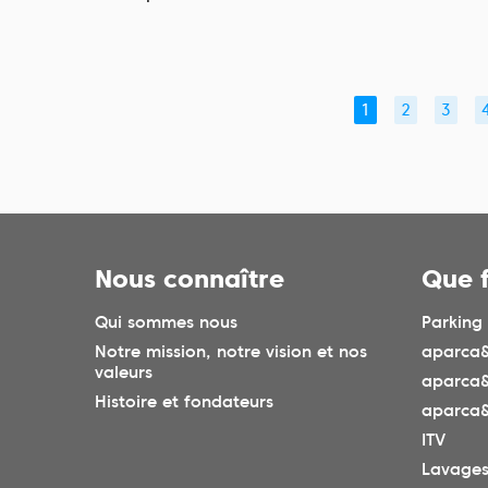
1
2
3
Nous connaître
Que 
Qui sommes nous
Parking
Notre mission, notre vision et nos
aparca&
valeurs
aparca
Histoire et fondateurs
aparca&
ITV
Lavage