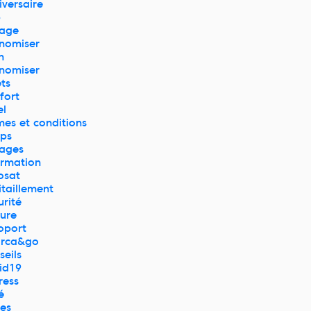
iversaire
p
age
nomiser
n
nomiser
ets
fort
el
mes et conditions
ps
ages
ormation
osat
itaillement
urité
ture
oport
rca&go
seils
id19
ress
é
res