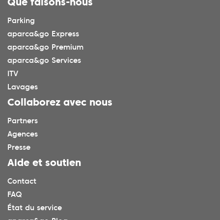
Que faisons-nous
Parking
aparca&go Express
aparca&go Premium
aparca&go Services
ITV
Lavages
Collaborez avec nous
Partners
Agences
Presse
Aide et soutien
Contact
FAQ
État du service