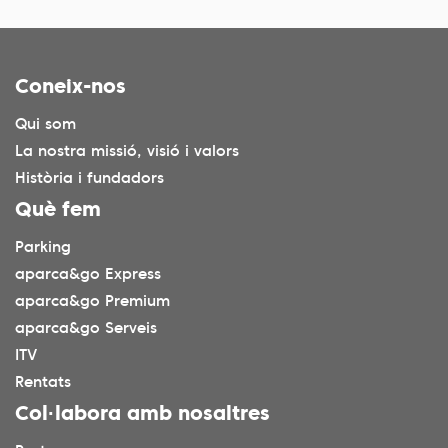
Coneix-nos
Qui som
La nostra missió, visió i valors
Història i fundadors
Què fem
Parking
aparca&go Express
aparca&go Premium
aparca&go Serveis
ITV
Rentats
Col·labora amb nosaltres