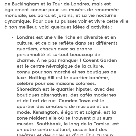
de Buckingham et la Tour de Londres, mais est
également connue pour ses musées de renommée
mondiale, ses parcs et jardins, et sa vie nocturne
dynamique. Pour que tu puisses voir et vivre cette ville
à son meilleur, voici quelques idées d’activités :
Londres est une ville riche en diversité et en
culture, et cela se reflète dans ses différents
quartiers, chacun avec sa propre
personnalité et surtout beaucoup de
charme. À ne pas manquer !
Covent Garden
est le centre névralgique de la culture,
connu pour son marché et ses boutiques de
luxe.
Notting Hill
est le quartier bohème,
célèbre pour ses maisons colorées.
Shoreditch
est le quartier hipster, avec des
boutiques alternatives, des cafés modernes
et de l’art de rue.
Camden Town
est le
quartier des amateurs de musique et de
mode.
Kensington
, élégant et soigné, est la
zone résidentielle où se trouvent plusieurs
musées.
Southbank
, le long de la Tamise, est
un autre centre culturel, accueillant des
théâtres et des galeries d’art. Et si tu veux