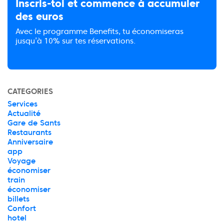
Inscris-toi et commence à accumuler
des euros
Avec le programme Benefits, tu économiseras
jusqu’à 10% sur tes réservations.
CATEGORIES
Services
Actualité
Gare de Sants
Restaurants
Anniversaire
app
Voyage
économiser
train
économiser
billets
Confort
hotel