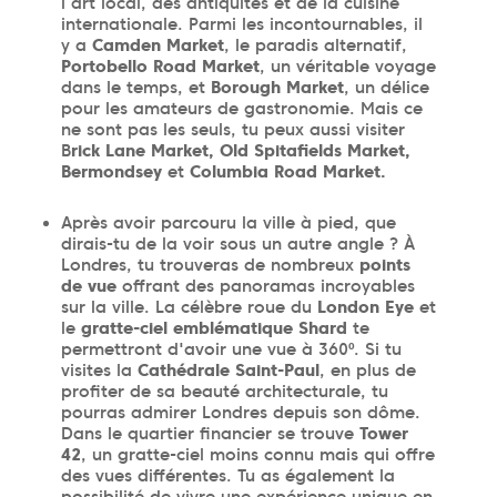
l’art local, des antiquités et de la cuisine
internationale. Parmi les incontournables, il
y a
Camden Market
, le paradis alternatif,
Portobello Road Market
, un véritable voyage
dans le temps, et
Borough Market
, un délice
pour les amateurs de gastronomie. Mais ce
ne sont pas les seuls, tu peux aussi visiter
B
rick Lane Market, Old Spitafields Market,
Bermondsey
et
Columbia Road Market.
Après avoir parcouru la ville à pied, que
dirais-tu de la voir sous un autre angle ? À
Londres, tu trouveras de nombreux
points
de vue
offrant des panoramas incroyables
sur la ville. La célèbre roue du
London Eye
et
le
gratte-ciel emblématique Shard
te
permettront d'avoir une vue à 360º. Si tu
visites la
Cathédrale Saint-Paul
, en plus de
profiter de sa beauté architecturale, tu
pourras admirer Londres depuis son dôme.
Dans le quartier financier se trouve
Tower
42
, un gratte-ciel moins connu mais qui offre
des vues différentes. Tu as également la