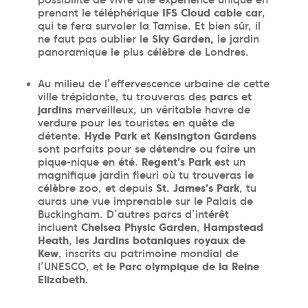
possibilité de vivre une expérience unique en
prenant le téléphérique
IFS Cloud cable car
,
qui te fera survoler la Tamise. Et bien sûr, il
ne faut pas oublier le
Sky Garden,
le jardin
panoramique le plus célèbre de Londres.
Au milieu de l’effervescence urbaine de cette
ville trépidante, tu trouveras des
parcs et
jardins
merveilleux, un véritable havre de
verdure pour les touristes en quête de
détente.
Hyde Park
et
Kensington Gardens
sont parfaits pour se détendre ou faire un
pique-nique en été.
Regent’s Park
est un
magnifique jardin fleuri où tu trouveras le
célèbre zoo, et depuis
St. James’s Park
, tu
auras une vue imprenable sur le Palais de
Buckingham. D’autres parcs d’intérêt
incluent
Chelsea Physic Garden
,
Hampstead
Heath
, l
es Jardins botaniques royaux de
Kew
, inscrits au patrimoine mondial de
l’UNESCO, et
le Parc olympique de la Reine
Elizabeth
.