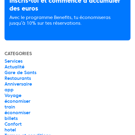
Inscris-toi et commence à accumuler
des euros
Avec le programme Benefits, tu économiseras
jusqu’à 10% sur tes réservations.
CATEGORIES
Services
Actualité
Gare de Sants
Restaurants
Anniversaire
app
Voyage
économiser
train
économiser
billets
Confort
hotel