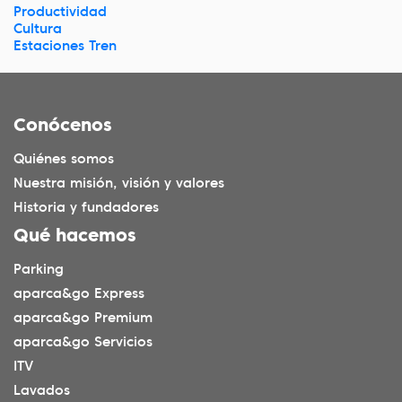
Productividad
Cultura
Estaciones Tren
Conócenos
Quiénes somos
Nuestra misión, visión y valores
Historia y fundadores
Qué hacemos
Parking
aparca&go Express
aparca&go Premium
aparca&go Servicios
ITV
Lavados