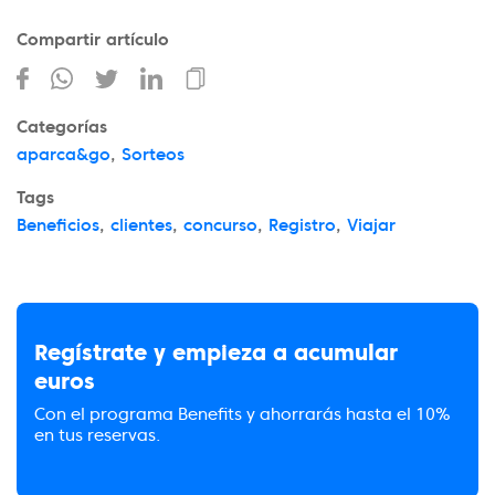
Compartir artículo
Categorías
aparca&go
,
Sorteos
Tags
Beneficios
,
clientes
,
concurso
,
Registro
,
Viajar
Regístrate y empieza a acumular
euros
Con el programa Benefits y ahorrarás hasta el 10%
en tus reservas.