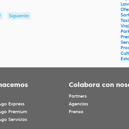
Lav
Ofe
Sor
2
Siguiente
Taxi
Via
Par
Pre
Serv
Pro
Cul
Est
hacemos
Colabora con nos
Partners
go Express
Agencias
&go Premium
Prensa
go Servicios