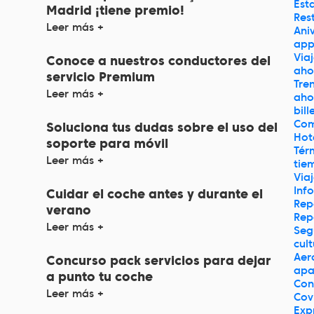
Est
Madrid ¡tiene premio!
Res
Leer más +
Ani
ap
Via
Conoce a nuestros conductores del
aho
servicio Premium
Tre
Leer más +
aho
bill
Co
Soluciona tus dudas sobre el uso del
Hot
soporte para móvil
Tér
Leer más +
tie
Via
Inf
Cuidar el coche antes y durante el
Rep
verano
Rep
Leer más +
Seg
cul
Aer
Concurso pack servicios para dejar
apa
a punto tu coche
Con
Leer más +
Cov
Exp