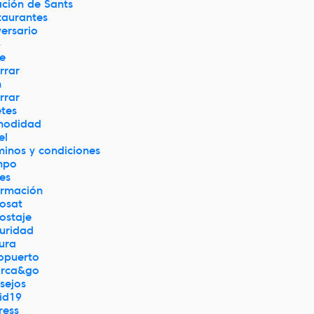
ación de Sants
taurantes
versario
p
je
rrar
n
rrar
etes
modidad
el
minos y condiciones
mpo
jes
ormación
osat
ostaje
uridad
tura
opuerto
rca&go
sejos
id19
ress