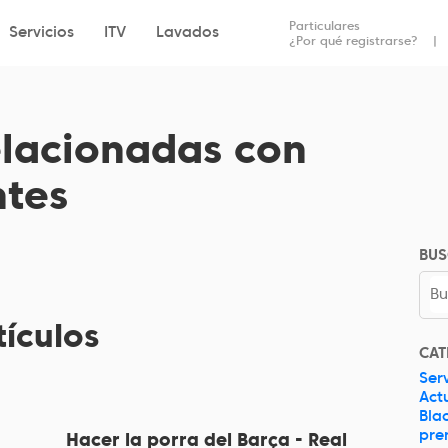
Entrada
Salida
Particulares
Servicios
ITV
Lavados
¿Por qué registrarse?
elacionadas con
ntes
BU
tículos
CAT
Serv
Act
Bla
pre
Hacer la porra del Barça - Real