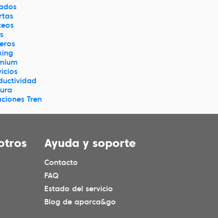
ados
rtas
teos
s
jeros
king
mium
icios
ductividad
tura
aciones Tren
otros
Ayuda y soporte
Contacto
FAQ
Estado del servicio
Blog de aparca&go