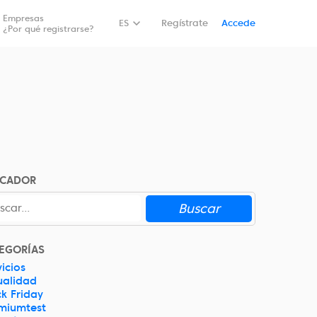
Empresas
Reservar
ES
Regístrate
Accede
¿Por qué registrarse?
SCADOR
Buscar
EGORÍAS
icios
ualidad
ck Friday
miumtest