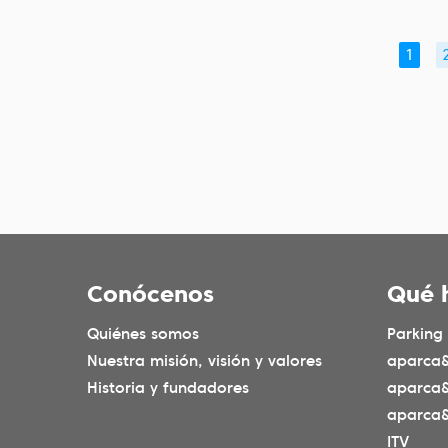
1
Conócenos
Qué 
Quiénes somos
Parking
Nuestra misión, visión y valores
aparca&
Historia y fundadores
aparca
aparca&
ITV