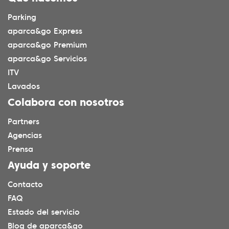
Parking
aparca&go Express
aparca&go Premium
aparca&go Servicios
ITV
Lavados
Colabora con nosotros
Partners
Agencias
Prensa
Ayuda y soporte
Contacto
FAQ
Estado del servicio
Blog de aparca&go