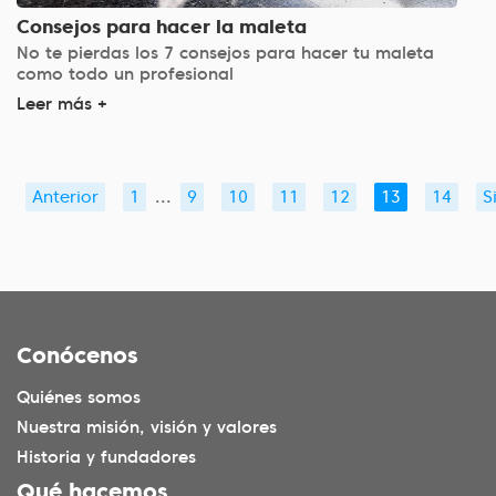
Consejos para hacer la maleta
No te pierdas los 7 consejos para hacer tu maleta
como todo un profesional
Leer más +
Anterior
1
...
9
10
11
12
13
14
S
Conócenos
Quiénes somos
Nuestra misión, visión y valores
Historia y fundadores
Qué hacemos