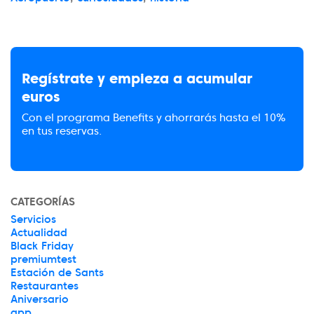
Regístrate y empieza a acumular
euros
Con el programa Benefits y ahorrarás hasta el 10%
en tus reservas.
CATEGORÍAS
Servicios
Actualidad
Black Friday
premiumtest
Estación de Sants
Restaurantes
Aniversario
app