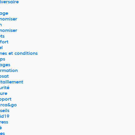
iversaire
p
age
nomiser
n
nomiser
ets
fort
el
mes et conditions
ps
ages
ormation
osat
itaillement
urité
ture
oport
rca&go
seils
id19
ress
é
res