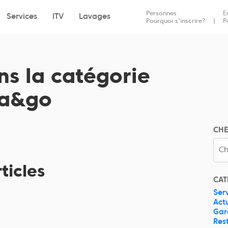
Dépôt
Reprise
Personnes
E
Services
ITV
Lavages
Pourquoi s'inscrire?
P
ns la catégorie
ca&go
CH
ticles
CAT
Ser
Act
Gar
Res