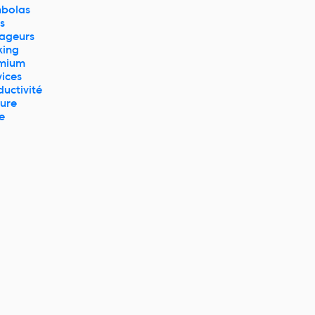
bolas
s
ageurs
king
mium
vices
ductivité
ture
e