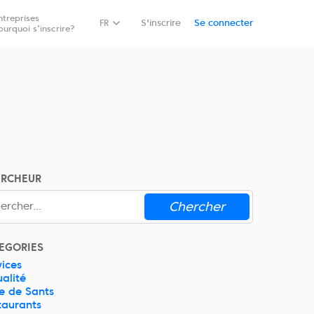
ntreprises
Réservez
FR
S'inscrire
Se connecter
ourquoi s'inscrire?
ERCHEUR
Chercher
EGORIES
vices
ualité
e de Sants
taurants