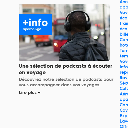
Ann
ap
Voy
éco
trai
éco
bill
Con
hot
Ter
tem
Voy
Une sélection de podcasts à écouter
Inf
en voyage
rep
Rav
Découvrez notre sélection de podcasts pour
Séc
vous accompagner dans vos voyages.
Cul
Lire plus +
Aér
apa
Con
Cov
Exp
Lav
Off