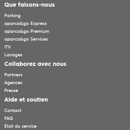
Que faisons-nous
Parking
aparca&go Express
aparca&go Premium
aparca&go Services
ITV
Lavages
Collaborez avec nous
Partners
Agences
Presse
Aide et soutien
Contact
FAQ
État du service