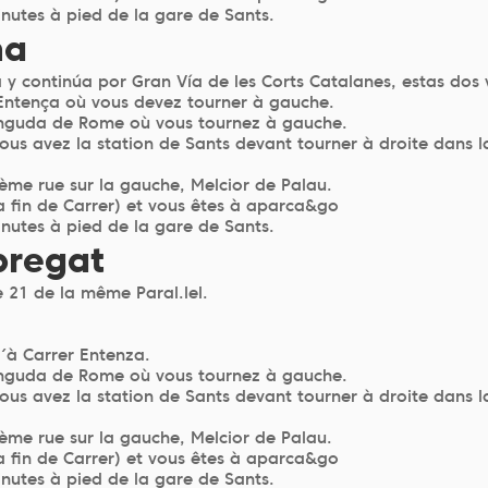
utes à pied de la gare de Sants.
na
 y continúa por Gran Vía de les Corts Catalanes, estas dos v
 Entença où vous devez tourner à gauche.
vinguda de Rome où vous tournez à gauche.
us avez la station de Sants devant tourner à droite dans la
ième rue sur la gauche, Melcior de Palau.
a fin de Carrer) et vous êtes à aparca&go
utes à pied de la gare de Sants.
bregat
e 21 de la même Paral.lel.
u´à Carrer Entenza.
vinguda de Rome où vous tournez à gauche.
us avez la station de Sants devant tourner à droite dans la
ième rue sur la gauche, Melcior de Palau.
a fin de Carrer) et vous êtes à aparca&go
utes à pied de la gare de Sants.