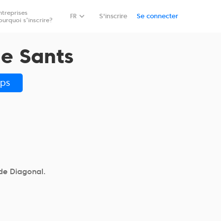
ntreprises
Réservez
FR
S'inscrire
Se connecter
ourquoi s'inscrire?
de Sants
ps
 de Diagonal.