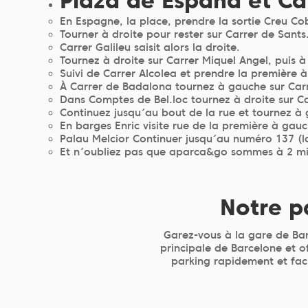
Plaza de España et Ca
En Espagne, la place, prendre la sortie Creu Co
Tourner à droite pour rester sur Carrer de Sants
Carrer Galileu saisit alors la droite.
Tournez à droite sur Carrer Miquel Angel, puis à
Suivi de Carrer Alcolea et prendre la première 
À Carrer de Badalona tournez à gauche sur Carr
Dans Comptes de Bel.loc tournez à droite sur Ca
Continuez jusqu´au bout de la rue et tournez à 
En barges Enric visite rue de la première à gau
Palau Melcior Continuer jusqu´au numéro 137 (l
Et n´oubliez pas que aparca&go sommes à 2 min
Notre p
Garez-vous à la gare de Bar
principale de Barcelone et of
parking rapidement et faci