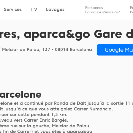
Dépôt
Reprise
Personnes
E
Services
ITV
Lavages
Pourquoi s'inscrire?
P
ires, aparca&go Gare 
Google Ma
/ Melcior de Palau, 137 - 08014 Barcelona
Barcelone
celone et a continué par Ronda de Dalt jusqu´à la sortie 11
oit jusqu´à ce que vous atteigniez Carrer Numancia.
nuer sur cette pendant 1,3 km.
ouveau vers Carrer Enric Bargés.
ième rue sur la gauche, Melcior de Palau.
a fin de Carrer) et vous êtes à aparca&go