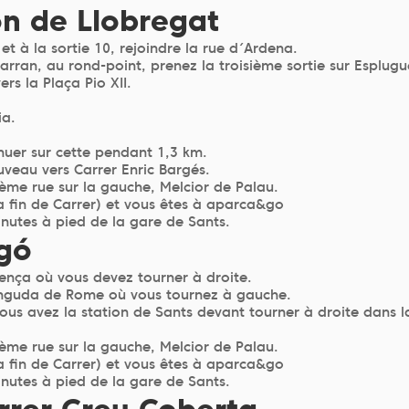
on de Llobregat
t à la sortie 10, rejoindre la rue d´Ardena.
rran, au rond-point, prenez la troisième sortie sur Esplug
rs la Plaça Pio XII.
ia.
nuer sur cette pendant 1,3 km.
ouveau vers Carrer Enric Bargés.
ième rue sur la gauche, Melcior de Palau.
a fin de Carrer) et vous êtes à aparca&go
utes à pied de la gare de Sants.
agó
tença où vous devez tourner à droite.
vinguda de Rome où vous tournez à gauche.
us avez la station de Sants devant tourner à droite dans la
ième rue sur la gauche, Melcior de Palau.
a fin de Carrer) et vous êtes à aparca&go
utes à pied de la gare de Sants.