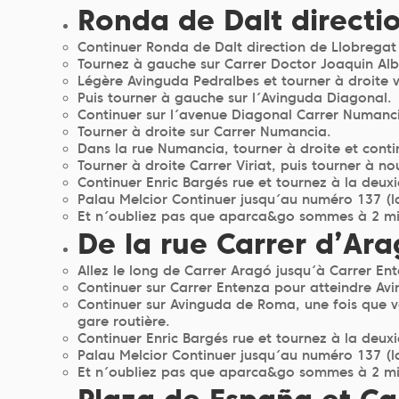
Ronda de Dalt directi
Continuer Ronda de Dalt direction de Llobregat e
Tournez à gauche sur Carrer Doctor Joaquin Alba
Légère Avinguda Pedralbes et tourner à droite ve
Puis tourner à gauche sur l´Avinguda Diagonal.
Continuer sur l´avenue Diagonal Carrer Numanc
Tourner à droite sur Carrer Numancia.
Dans la rue Numancia, tourner à droite et conti
Tourner à droite Carrer Viriat, puis tourner à n
Continuer Enric Bargés rue et tournez à la deux
Palau Melcior Continuer jusqu´au numéro 137 (l
Et n´oubliez pas que aparca&go sommes à 2 min
De la rue Carrer d’Ar
Allez le long de Carrer Aragó jusqu´à Carrer En
Continuer sur Carrer Entenza pour atteindre A
Continuer sur Avinguda de Roma, une fois que vo
gare routière.
Continuer Enric Bargés rue et tournez à la deux
Palau Melcior Continuer jusqu´au numéro 137 (l
Et n´oubliez pas que aparca&go sommes à 2 min