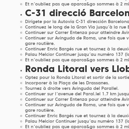
Et n´oubliez pas que aparca&go sommes à 2 min
C-31 direcció Barcelo
Dirígete por la Autovía C-31 dirección Barcelona
Continuez le long de la Gran Via jusqu´à la rue
Continuer sur Carrer Entenza pour atteindre A
Continuer sur Avinguda de Roma, une fois que vo
gare routière.
Continuer Enric Bargés rue et tournez à la deux
Palau Melcior Continuer jusqu´au numéro 137 (l
Et n´oubliez pas que aparca&go sommes à 2 min
Ronda Litoral vers Llo
Optez pour la Ronda Litoral et sortir de la sorti
Incorporer à la Plaça de les Drassanes.
Tournez à droite vers Avinguda del Parallel.
Continuer sur l´avenue del Paral.lel 1.7 km jusq
Continuer sur Carrer Entenza pour atteindre A
Continuer sur Avinguda de Roma, une fois que vo
gare routière.
Continuer Enric Bargés rue et tournez à la deux
Palau Melcior Continuer jusqu´au numéro 137 (l
Et n´oubliez pas que aparca&go sommes à 2 min