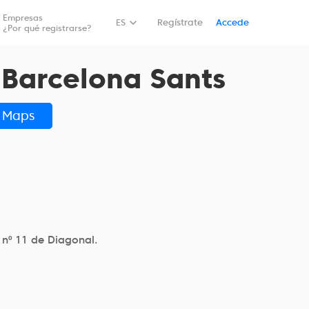
Empresas
Reservar
ES
Regístrate
Accede
¿Por qué registrarse?
 Barcelona Sants
e Maps
 nº 11 de Diagonal.