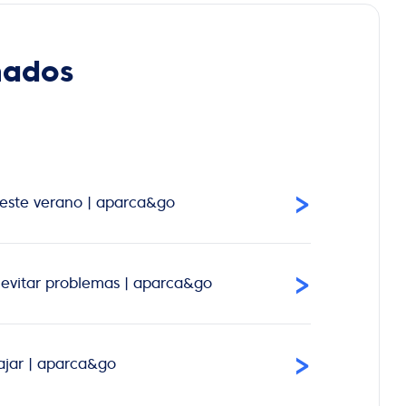
nados
›
 este verano | aparca&go
›
 evitar problemas | aparca&go
›
iajar | aparca&go