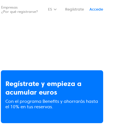
Empresas
ES
Regístrate
Accede
¿Por qué registrarse?
Regístrate y empieza a
acumular euros
Con el programa Benefits y ahorrarás hasta
el 10% en tus reservas.