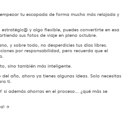
rá empezar tu escapada de forma mucho más relajada y
estratégic@ y algo flexible, puedes convertirte en esa
rtiendo sus fotos de viaje en pleno octubre.
no, y sobre todo, no desperdicies tus días libres.
ciones por responsabilidad, pero recuerda que el
o.
o, sino también más inteligente.
o del año, ahora ya tienes algunas ideas. Solo necesitas
ra ti.
r. Y si además ahorras en el proceso… ¿qué más se
a! ✈️