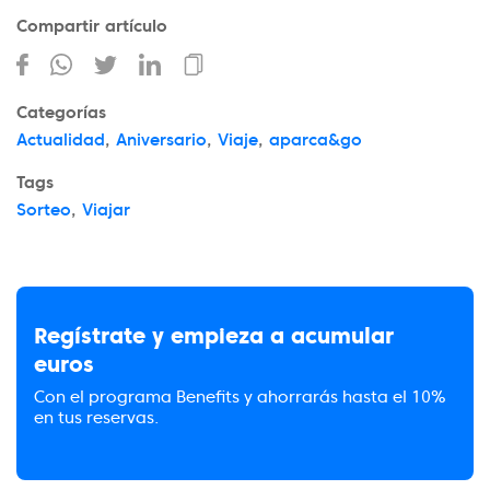
Compartir artículo
Categorías
Actualidad
,
Aniversario
,
Viaje
,
aparca&go
Tags
Sorteo
,
Viajar
Regístrate y empieza a acumular
euros
Con el programa Benefits y ahorrarás hasta el 10%
en tus reservas.