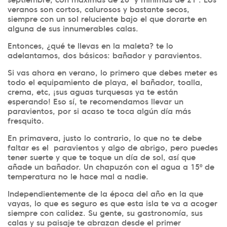
septiembre, con máximas de 26º y mínimas de 21º. Los
veranos son cortos, calurosos y bastante secos,
siempre con un sol reluciente bajo el que dorarte en
alguna de sus innumerables calas.
Entonces, ¿qué te llevas en la maleta? te lo
adelantamos, dos básicos: bañador y paravientos.
Si vas ahora en verano, lo primero que debes meter es
todo el equipamiento de playa, el bañador, toalla,
crema, etc, ¡sus aguas turquesas ya te están
esperando! Eso sí, te recomendamos llevar un
paravientos, por si acaso te toca algún día más
fresquito.
En primavera, justo lo contrario, lo que no te debe
faltar es el paravientos y algo de abrigo, pero puedes
tener suerte y que te toque un día de sol, así que
añade un bañador. Un chapuzón con el agua a 15º de
temperatura no le hace mal a nadie.
Independientemente de la época del año en la que
vayas, lo que es seguro es que esta isla te va a acoger
siempre con calidez. Su gente, su gastronomía, sus
calas y su paisaje te abrazan desde el primer