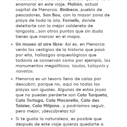
enamorar en este viaje,
Mahón
, actual
capital de Menorca,
Binibeca
, pueblo de
pescadores,
Son Bou
, con la mayor zona de
playa de toda la isla,
Fornells
, donde
deleitarte con la mejor caldereta de
langosta…son otros puntos que sin duda
tienes que marcar en el mapa.
Un museo al aire libre:
Así es, en Menorca
verás los vestigios de la historia que pasó
por ella, hallazgos arqueológicos que
todavía se conservan como por ejemplo, los
monumentos megalíticos;
taulas
, t
alayots
y
navetas
.
Menorca es un tesoro lleno de calas por
descubrir, porque no, aquí no todas las
playas son iguales. Algunas de estas joyas
que no puedes perderte son
Cala Turqueta,
Cala Tortuga, Cala Macarella, Cala des
Talaier, Cala Mitjana
…y podríamos seguir,
pero mejor, ¡descúbrelas tú!
Si te gusta la naturaleza, es posible que
después de este viaje quieras quedarte a