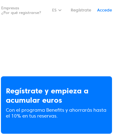
Empresas
ES
Regístrate
Accede
¿Por qué registrarse?
Regístrate y empieza a
acumular euros
Con el programa Benefits y ahorrarás hasta
el 10% en tus reservas.