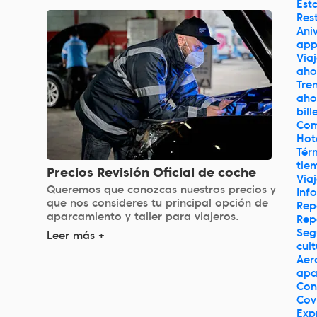
Est
Res
Ani
ap
Via
aho
Tre
aho
bill
Co
Hot
Tér
tie
Precios Revisión Oficial de coche
Via
Queremos que conozcas nuestros precios y
Inf
que nos consideres tu principal opción de
Rep
aparcamiento y taller para viajeros.
Rep
Seg
Leer más +
cul
Aer
apa
Con
Cov
Exp