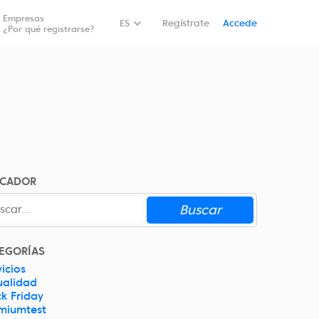
Empresas
Reservar
ES
Regístrate
Accede
¿Por qué registrarse?
SCADOR
Buscar
EGORÍAS
icios
ualidad
ck Friday
miumtest