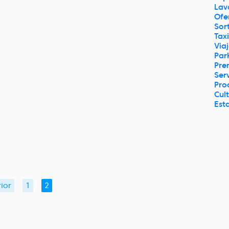
Lav
Ofe
Sor
Taxi
Via
Par
Pre
Serv
Pro
Cul
Est
ior
1
2