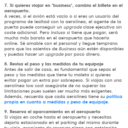
7. Si quieres viajar en 'business', cambia el billete en el
aeropuerto.
A veces, si el avión está vacío o si eres un usuario del
programa de lealtad con la aerolínea, el agente de la
puerta puede conseguir un
upgrade
clase ejecutiva sin
coste adicional. Pero incluso si tiene que pagar, será
mucho más barato en el aeropuerto que hacerlo
online. Sé amable con el personal y llegue temprano
para que los asientos de
Business
aún estén disponibles
y puedas hacer un
upgrade
por poco dinero.
8. Revisa el peso y las medidas de tu equipaje
Antes de salir de casa, es fundamental que sepas el
peso y las medidas que tiene tu maleta si quieres
evitar pagar un extra por sobrepeso. Si viajas con una
aerolínea low cost asegúrate de no superar las
limitaciones pues suelen ser mucho más exigentes.
Además, recuerda que cada aerolínea tiene su
política
propia en cuanto a medidas y peso de equipaje.
9. Reserva el aparcamiento en el aeropuerto
Si viajas en coche hasta el aeropuerto y necesitas
dejarlo estacionado en el parking del mismo durante
tu viaje, asegúrate de reservar plaza con antelación,