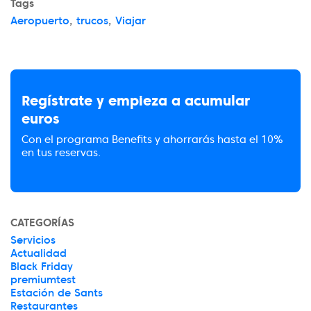
Tags
Aeropuerto
,
trucos
,
Viajar
Regístrate y empieza a acumular
euros
Con el programa Benefits y ahorrarás hasta el 10%
en tus reservas.
CATEGORÍAS
Servicios
Actualidad
Black Friday
premiumtest
Estación de Sants
Restaurantes